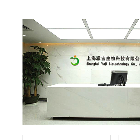
况:2~3天换液/传代备注:用无菌离心管收集
瓶子培养基，留作过渡培养HMC-1人肥大
细胞细胞收到后处理收