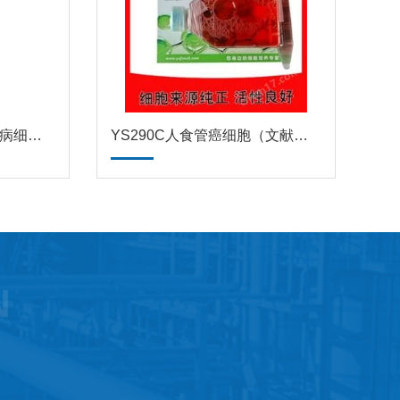
YS295C人单核细胞白血病细胞THP-1（文献引用）
YS290C人食管癌细胞（文献引用产品）
N