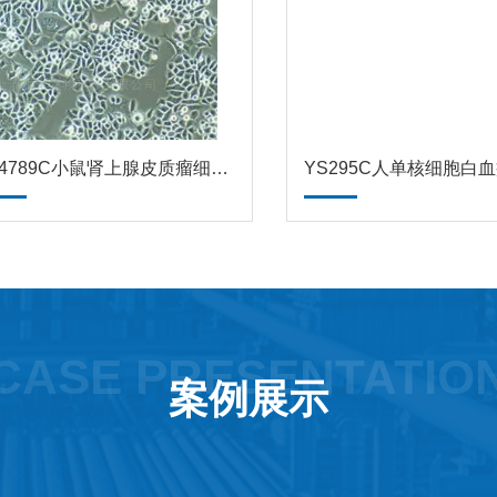
YS4789C小鼠肾上腺皮质瘤细胞Y1ATCC
CASE PRESENTATIO
案例展示