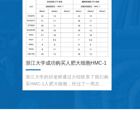
浙江大学成功购买人肥大细胞HMC-1
浙江大学的邱老师通过介绍联系了我们购
买HMC-1人肥大细胞，经过了一周左右的
时间顺利发货，杭州市余杭区文一西路的
邱老师对我们的细胞状态非常满意，表示
会向别的老师介绍，在这里非常感谢邱老
师，HMC-1的培养说明如下：一、细胞培
养条件英文名称:Hmc-1中文名称:人肥大细
胞生长特性:圆形、悬浮冻存条件:无血清冻
存液培养体系:IMDM+10%FBS传代方
法:1:2-1:3,第一次建议1:2传代传代情