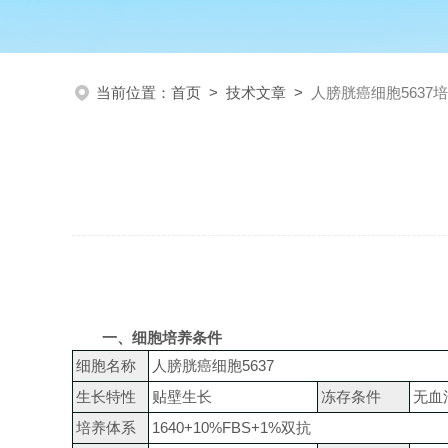
当前位置：
首页
>
技术文章
>
人膀胱癌细胞5637
一、细胞培养条件
细胞
名称
人膀胱癌细胞
5637
生长特性
贴壁生长
冻存条件
无血
培养
体系
1640+10%FBS+1%双抗