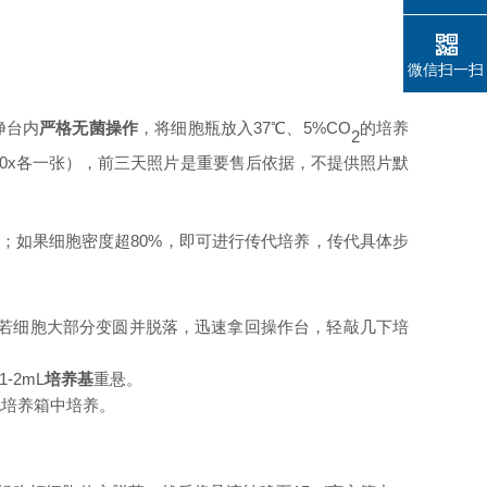
微信扫一扫
净台内
严格无菌操作
，
将细胞瓶放入
37
℃、5%CO
的培养
2
,200x各一张）
，
前三天照片
是
重要售后依据，不提供照片默
）
；
如果细胞密度
超
80%，即可进行传代培养
，
传代具体步
若细胞大部分变圆并脱落，迅速拿回操作台，轻敲几下培
1-2mL
培养
基
重悬
。
胞培养箱中
培养。