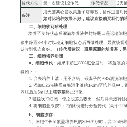
传代方法
第一次建议
1:
2
传代
传代情况
2天
用无菌离心管收集瓶子培养基，留作过渡对
备注
如对比培养效果不好，建议直接购买我们的
二、细胞收到后处理
培养至良好状态后灌满培养液并封好瓶口是运输细
箱中静置
3-4小时以稳定细胞状态后再做处理
。显微镜观
认收到状态良好。
（
传代后建议一瓶用原瓶的培养基，另
三、细胞培养步骤
a、
细胞传代
：
如果
未超过
80%汇合度时，将瓶装的
骤如下：
1. 弃去培养上清，用不含钙、镁离子的PBS润洗细胞1
2. 添加0.25%胰蛋白酶消化液约
1-2
ml至培养瓶中，
养瓶后加
5ml以上
培养基
终止消化。
3.轻轻吹打细胞，
使之
脱落后吸出，
然后将悬液转移
4. 将细胞悬液按1：2的比例
进行分瓶传代（两个
T2
b、
细胞冻存：
1、细胞生长至覆盖培养瓶的80%面积时，弃T25培