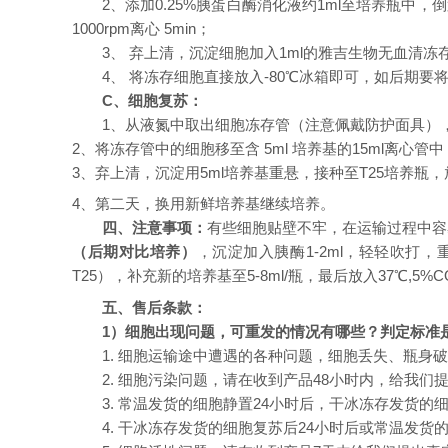
2、添加0.25%胰蛋白酶消化液约1ml至培养瓶中
1000rpm离心 5min；
3、 弃上清，沉淀细胞加入1ml的雅吉生物无血清冻
4、 将冻存细胞直接放入
-
80℃冰箱即可，如后期
要
C、
细胞复苏：
1、
从液氮中取出细胞冻存管（
注意
佩戴
防护
面具）
2、
将冻存管中的细胞移至含
5ml 培养基的15ml离心管中，
3、
弃上清，沉淀用
5ml培养基重悬，接种
至
T25培养瓶，
4、
第二天，换用新鲜培养基继续培养。
四、
注意事项：
有些
细胞贴壁不牢，在运输过程中
容
（后期对比培养）
，沉淀加入胰酶
1-2ml，轻轻吹打
T25），补充新的培养基至5-8ml/瓶，最后放入37℃,5%C
五
、
售后
条款：
1）
细胞出现问题，可重发的情况有哪些？判定标准
1. 细胞运输途中遭遇的各种问题，细胞丢失、瓶身
2. 细胞污染问题，请在收到产品48小时内，给我
3. 常温发货的细胞静置24小时后，干冰冻存发货
4. 干冰冻存发货的细胞复苏后24小时后或常温发