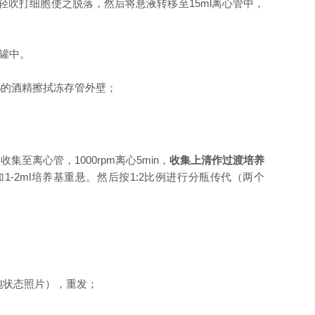
轻轻吹打细胞使之脱落，然后将悬液转移至15ml离心管中，
罐中。
%的酒精擦拭冻存管外壁；
液收集至离心管，
1000rpm离心5min，
收集上清
作过渡培养
加1-2ml培养基重悬。然后按1:2比例进行分瓶传代（两个
胞状态照片），重发；