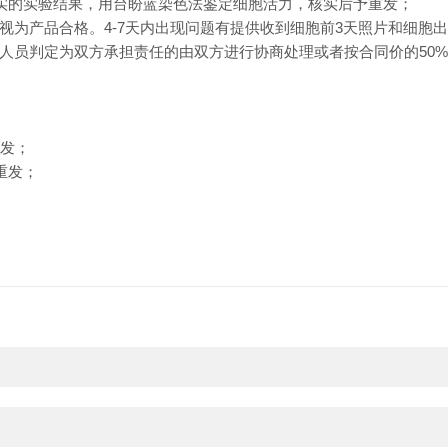
真实的实验结果，用台盼蓝染色法鉴定细胞活力，核实后予重发；
知的，视为产品合格。4-7天内出现问题有提供收到细胞前3天照片和细
人员判定为双方承担责任的由双方进行协商处理或者按合同价的50
发；
重发；