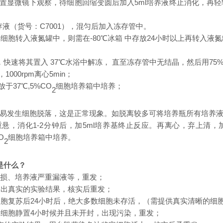
，倒置显微镜下观察，待细胞回缩变圆后加入5ml培养液终止消化，再
存液（
货号：
C7001），混匀后加入冻存管中。
将细胞转入液氮罐中，
则
需在
-80℃冰箱
中
存放
24小时以上
再
转入液氮
，快速将其置入
37℃水浴中解冻， 直至冻存管中无结晶，然后用75
1000rpm离心5min；
放
于
37℃,5%CO
细胞培养箱中培养；
2
易
发生细胞脱落，这是正常现象。
如脱离较多可
将培养瓶所有培养
，重悬，消化1-2分钟后，加5ml培养基终止反应。再离心，弃上清，
O
细胞培养箱中培养。
2
是什么？
破损、培养液严重漏液等，重发；
们提出真实的实验结果，核实后重发；
的细胞复苏后24小时后，绝大多数细胞未存活，（需提供真实清晰的细
货的细胞静置4小时候并且未开封，出现污染，重发；