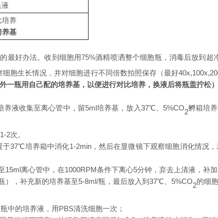
换液
比培养
培养基
胞的最好办法。收到细胞用
75%酒精喷洒整个
细胞
瓶
，
消毒后放到超
察细胞生长情况，并对细胞进行不同倍数拍照保存（
最好
40x,100x
外一瓶用自己配的培养基，以便进行对比培养，换液后将瓶盖拧松
培养液收集至离心管中，留5ml培养基，放入37℃、5%CO
孵箱培养
2
-2次。
置于37℃培养箱中消化
1-2min
，然后在显微镜下观察细胞消化情况，
至
15ml
离心管中，
在
1000RPM条件下离心
5
分钟，弃去上清液，补加
5瓶），补充新的培养基至5-8ml/瓶
，
最后放入到
37
℃、5%CO
的细
2
养瓶中的培养液，用PBS清洗细胞一次；