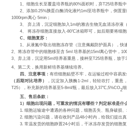
1、细胞生长至覆盖培养瓶的80%面积时，弃T25培养瓶
2、添加0.25%胰蛋白酶消化液约1ml至培养瓶中，倒
1000rpm离心 5min；
3、 弃上清，沉淀细胞加入1ml的雅吉生物无血清冻存液
4、 将冻存细胞直接放入
-
80℃冰箱即可，如后期
要
将细胞
C、
细胞复苏：
1、
从液氮中取出细胞冻存管（
注意
佩戴
防护
面具），快
2、
将冻存管中的细胞移至含
5ml 培养基的15ml离心管中，100
3、
弃上清，沉淀用
5ml培养基重悬，接种
至
T25培养瓶，
放
于
4、
第二天，换用新鲜培养基继续培养。
四、
注意事项：
有些
细胞贴壁不牢，在运输过程中
容易
发
（后期对比培养）
，沉淀加入胰酶
1-2ml，轻轻吹打，重
T25），补充新的培养基至5-8ml/瓶，最后放入37℃,5%CO
细
2
五
、
售后
条款：
1）
细胞出现问题，可重发的情况有哪些？判定标准是什
1. 细胞运输途中遭遇的各种问题，细胞丢失、瓶身破损
2. 细胞污染问题，请在收到产品48小时内，给我们提出
3. 常温发货的细胞静置24小时后，干冰冻存发货的细