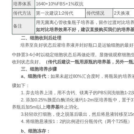
培养
体系
1640+10%FBS+1%双抗
传代方法
第一次建议
1:
2
传代
传代情况
2天换液
用无菌离心管收集瓶子培养基，留作过渡对比培
备注
如对比培养效果不好，建议直接购买我们的培养
二、细胞收到后处理
培养至良好状态后灌培养液并封好瓶口是运输细胞的最好
中静置
3-4小时以稳定细胞状态后再做处理
。显微镜观察细胞
收到状态良好。
（
传代后建议一瓶用原瓶的培养基，另外一瓶
三、细胞培养步骤
a、
细胞传代
：
如果
未超过
80%汇合度时，将瓶装的培养液
骤如下：
1. 弃去培养上清，用不含钙、镁离子的PBS润洗细胞1-2
2. 添加0.25%胰蛋白酶消化液约
1-2
ml至培养瓶中，置于
养瓶后加
5ml以上
培养基
终止消化。
3.轻轻吹打细胞，
使之
脱落后吸出，
然后将悬液转移至
15
4. 将细胞悬液按1：2的比例
进行分瓶传代（两个
T25瓶）
b、
细胞冻存：