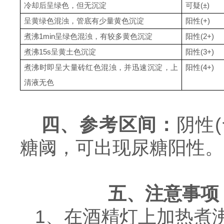
冷却后呈绿色，但无沉淀
可疑
(±)
呈黄绿色混浊，管底有少量黄色沉淀
阳性
(+)
煮沸
1min呈绿色混浊，有较多黄色沉淀
阳性
(2+)
煮沸
15s呈黄土色沉淀
阳性
(3+)
煮沸时即呈大量砖红色混浊，并迅速沉淀，上
阳性
(4+)
清液无色
四、参考区间：
阴性(
糖阈，可出现尿糖阳性。
五、
注意事项
1、在酒精灯上加热煮沸