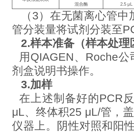
混合
酶
2.5
μL
（
3）
在无菌离心管中
管分装量将试剂分装至P
2.样本准备（样本处理
用
QIAGEN、Roc
剂盒说明书操作。
3.加样
在上述制备好的
PCR
μL、终体积25 μL/
仪器上。阴性对照和阳性