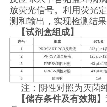
放荧光信号。利用荧光定
测和输出，实现检测结果
【
试剂盒
组成】
序号
组成
50
T
/盒
1
PRRSV RT-PCR反应液
875
μL×1
2
PRRSV
混合酶液
125
μL×1
3
PRRSV阳性对照
40 μL×1
4
PRRSV阴性对照
40 μL×1
5
说明书
1份
注：阴性对照为灭菌
【储存条件及有效期】