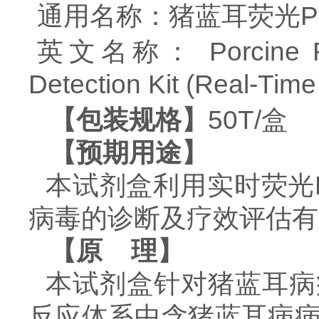
通用名
称
：
猪蓝耳荧光
英文名称：
Porcine R
Detection Kit (Real-Ti
【包装规格】
50
T
/盒
【预期用途】
本试剂盒利用
实时荧光
病毒
的
诊断及疗效评估有
【原
理】
本试剂盒针对
猪蓝耳病
反应体系中含
猪蓝耳病