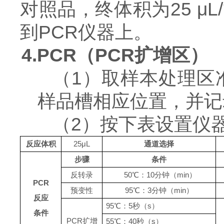
对照品，终体积为25 μ
到PCR仪器上。
4.PCR（PCR扩增区）
（
1）取样本处理区
样品槽相应位置，并记
（
2）按下表设置仪
反应体积
25μL
通道选择
步骤
条件
反转录
50
℃：10分钟（min）
PCR
预变性
95℃：3分钟（min）
反应
95℃：
5
秒（
s）
条件
PCR扩增
55℃：40秒（s）