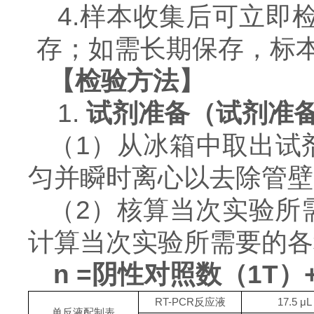
4.样本收集后可立即
存；如需长期保存，标
【检验方法】
1.
试剂准备（试剂准
（
1）从冰箱中取出试
匀并瞬时离心以去除管壁
（
2）核算当次实验所
计算当次实验所需要的各
n =阴性对照数（1T
RT-PCR反应液
17.5
μL
单反液配制表