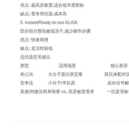
优点: 超高灵敏度,适合低丰度靶标
缺点: 需专用仪器,成本高
5. Instant/Ready-to-use ELISA
部分组分预包被或冻干,减少操作步骤
优点: 快速简便
缺点: 灵活性较低
总结选型关键点
类型
适用场景
核心差异
夹心法
大分子蛋白质定量
双抗体配对设
竞争法
小分子/半抗原
反向信号解
直接/间接法
简单筛查 vs. 高灵敏度需求
一抗是否标