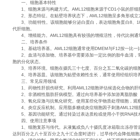
一、细胞基本特性
1、细胞来源与构建方式。AML12细胞来源于CD1小鼠的肝细
2、形态特征。在贴壁培养状态下，AML12细胞呈多角形或立
3、功能特性。该细胞能够分泌白蛋白，表达细胞角蛋白8、18
代肝细胞。
4、增殖能力。AML12细胞具有较强的增殖活性，传代比例通
二、培养条件
1、基础培养基。AML12细胞通常使用DMEM与F12按一比
2、血清与添加物。培养基中需要添加一定比例的胎牛血清，常
胞的分化状态。
3、培养环境。细胞在摄氏三十七度、百分之五二氧化碳的细胞培
4、培养器皿。该细胞为贴壁依赖性生长，通常使用经组织培养
三、常见应用领域
1、药物性肝损伤研究。利用AML12细胞评估候选化合物的肝
2、非酒精性脂肪肝病模型。通过向培养基中添加游离脂肪酸（如
3、氧化应激与抗氧化研究。使用某些化学物质处理细胞，观察
4、炎症反应机制。应用脂多糖或炎症细胞因子刺激AML12细
5、基因功能研究。通过转染过表达质粒或使用小干扰RNA技术
四、使用注意事项
1、细胞复苏与传代。从液氮或负八十摄氏度冰箱取出冻存管后
达到百分之八十至百分之九十汇合度时进行，过早传代会降低细胞