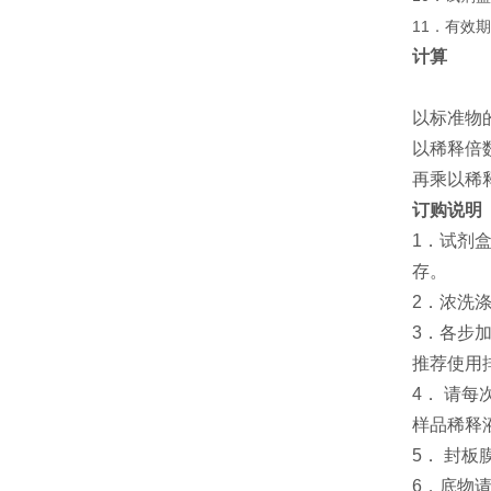
11．有效
计算
以标准物
以稀释倍
再乘以稀
订购说明
1．试剂
存。
2．浓洗
3．各步
推荐使用
4． 请
样品稀释
5． 封
6．底物