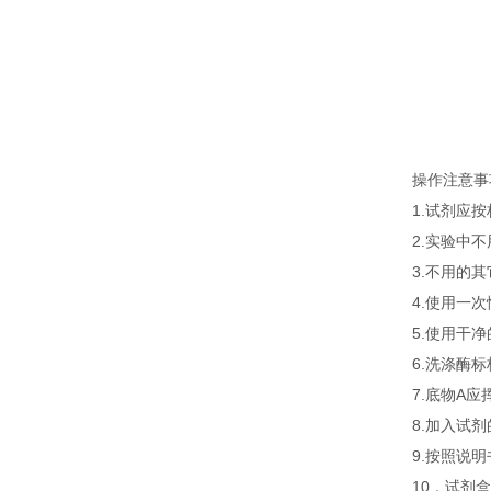
操作注意事
1.试剂应
2.实验中
3.不用的
4.使用一
5.使用干
6.洗涤酶
7.底物A
8.加入试
9.按照说
10．试剂盒