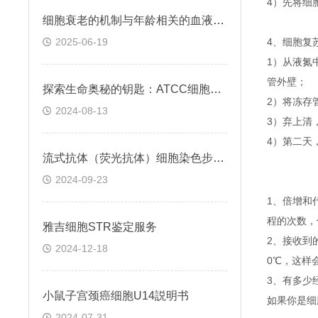
4）先将细
细胞衰老的机制与年龄相关的血液凝固有关
2025-06-19
4、细胞复
1）从液氮
管外壁；
探索生命奥秘的钥匙：ATCC细胞株的科学之旅
2）将冻存管
2024-08-13
3）弃上清
4）第二天
流式抗体（荧光抗体）细胞染色步骤与注意事项
2024-09-23
1、倍增和
程的次数，
雅吉细胞STR鉴定服务
2、接收到
2024-12-18
0℃，这样
3、有多少
小鼠子宫颈癌细胞U14説明书
如果你是细
2024-07-31