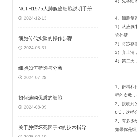
4）先将细
NCI-H1975人肺腺癌细胞説明手册
2024-12-13
4、细胞复
1）从液氮
管外壁；
细胞传代实验的操作步骤
2）将冻存管
2024-05-31
3）弃上清
4）第二天
细胞如何筛选与分离
2024-07-29
1、倍增和
程的次数，
如何选购优质的细胞
2、接收到
2024-08-09
0℃，这样
3、有多少
关于​肿瘤坏死因子-α的技术指导
如果你是细
2025-02-10