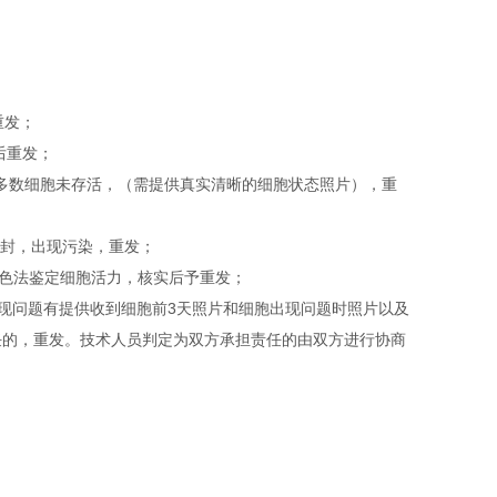
重发；
后重发；
绝大多数细胞未存活，（需提供真实清晰的细胞状态照片），重
开封，出现污染，重发；
染色法鉴定细胞活力，核实后予重发；
内出现问题有提供收到细胞前3天照片和细胞出现问题时照片以及
任的，重发。技术人员判定为双方承担责任的由双方进行协商