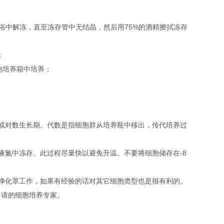
浴中解冻，直至冻存管中无结晶，然后用75%的酒精擦拭冻存
；
细胞培养箱中培养；
或对数生长期。代数是指细胞群从培养瓶中移出，传代培养过
液氮中冻存。此过程尽量快以避免升温。不要将细胞储存在-8
净化罩工作，如果有经验的话对其它细胞类型也是很有利的。
。请的细胞培养专家。