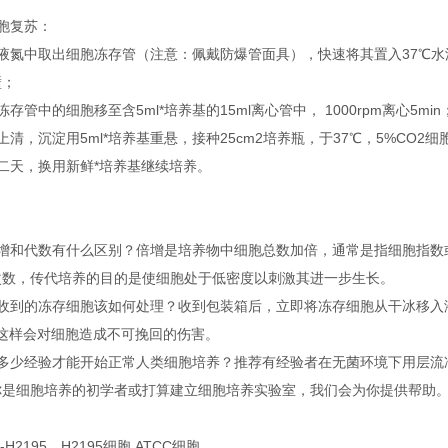
胞复苏：
从液氮中取出细胞冻存管（注意：佩戴防爆管面具），快速将其置入37℃水
壁；
冻存管中的细胞移至含5ml*培养基的15ml离心管中， 1000rpm离心5min
上清，沉淀用5ml*培养基重悬，接种25cm2培养瓶，于37℃，5%CO2
二天，换用新鲜*培养基继续培养。
倍增和代数有什么区别？倍增是培养物中细胞总数加倍，通常是指细胞指数
次数，传代培养的目的是使细胞处于低密度以刺激其进一步生长。
接收到的冻存细胞该如何处理？收到包装箱后，立即将冻存细胞从干冰移入
，这样会对细胞造成不可挽回的伤害。
有多少经验才能开始正常人类细胞培养？推荐有经验者在无菌环境下用层流
你是细胞培养的初学者或打算建立细胞培养实验室，我们会为你提供帮助