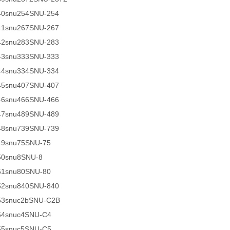
40snu254SNU-254
41snu267SNU-267
42snu283SNU-283
43snu333SNU-333
44snu334SNU-334
45snu407SNU-407
46snu466SNU-466
47snu489SNU-489
48snu739SNU-739
49snu75SNU-75
50snu8SNU-8
51snu80SNU-80
52snu840SNU-840
53snuc2bSNU-C2B
54snuc4SNU-C4
55snuc5SNU-C5