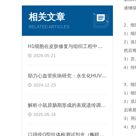
液继
相关文章
2、细
RELATED ARTICLES
1）细
2）添
H1细胞在皮肤修复与组织工程中的应用前景
然后将
2026-05-21
3）弃
4）
助力心血管疾病研究：永生化HUVEC!
3、细
2024-12-23
1）细
2）添
解析小鼠原肠期形成的表观遗传调控规律
后将悬
2025-05-16
3）用
4）先
口蹄疫O型抗体检测试剂盒（酶联免疫法）检测原理