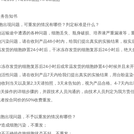
服务告知书
细胞出现问题，可重发的情况有哪些？判定标准是什么？
细胞运输途中遭遇的各种问题，细胞丢失、瓶身破损、培养液严重漏液等，
细胞污染问题，请在收到产品48小时内，给我们提出真实的实验结果，核实
常温发货的细胞静置24小时后，干冰冻存发货的细胞复苏后24小时后，
干冰冻存发货的细胞复苏后24小时后或常温发货的细胞静置4小时候并且未
 细胞活性问题，请在收到产品7天内给我们提出真实的实验结果，用台盼蓝
细胞收到当天以及第2,3天请拍照，3天未告知的，视为产品合格。4-7天
相关操作的详细步骤的，并跟技术人员沟通的，由技术人员判定为我方责
者按合同价的50%收费重发。
细胞出现问题，不予以重发的情况有哪些？
客户造成细胞污染，不重发；
客户不正确操作致细胞状态不好，不重发；