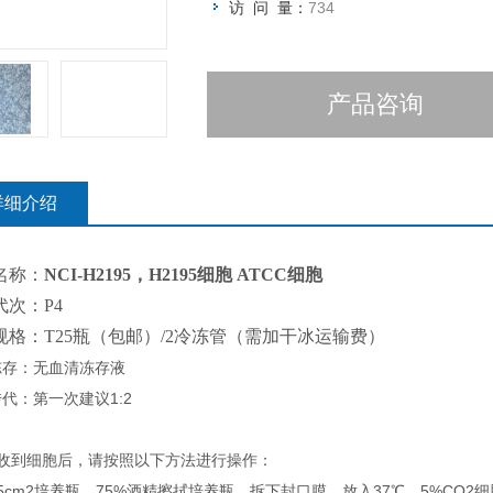
访 问 量：
734
产品咨询
详细介绍
名称：
NCI-H2195，H2195细胞 ATCC细胞
代次：P4
规格：T25瓶（包邮）/2冷冻管（需加干冰运输费）
冻存：无血清冻存液
代：第一次建议1:2
您收到细胞后，请按照以下方法进行操作：
5cm2培养瓶，75%酒精擦拭培养瓶，拆下封口膜，放入37℃，5%CO2