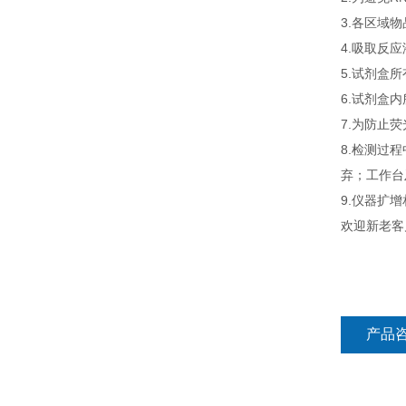
3.各区域
4.吸取反
5.试剂盒
6.试剂盒
7.为防止
8.检测过
弃；工作台
9.仪器扩
欢迎新老客
产品