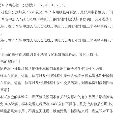
标记 6 个离心管，分别为 6，5，4，3，2，1。
用带芯枪头分别加入 45μL 荧光 PCR 专用模板稀释液，最好用带芯枪头，
在 6 号管中加入 5μL 1×10E7 拷贝/μL 的阳性对照(试剂盒提供)，充分震荡
换枪头，在 5 号管中加入 5μL 1×10E6 拷贝/μL 的阳性对照(上步稀释所得)
用。
换枪头，在 4 号管中加入 5μL 1×10E5 拷贝/μL 的阳性对照(上步稀释所得)
用。
重复上面的操作直到得到 6 个稀释度的标准曲线样品。放冰上待用。
方法的局限性】
当检测样本中被检核酸浓度低于本试剂盒检出可能会发生假阴性的结果。
被检样本在采集、运输、储存以及处理过程中操作方式不当容易造成RNA降
样本在采集、运输、储存以及处理过程中发生交叉污染，则容易得到假阳性
意事项】
使用本试剂盒的实验室，应严格按照国家有关部分颁布的有关基因扩增检验
避免RNA降解，样本处理过程应在0-4℃条件下操作，且完成实验后立
各区域物品均为专用，不得交叉使用，以免污染；检测结束后，应立即对工