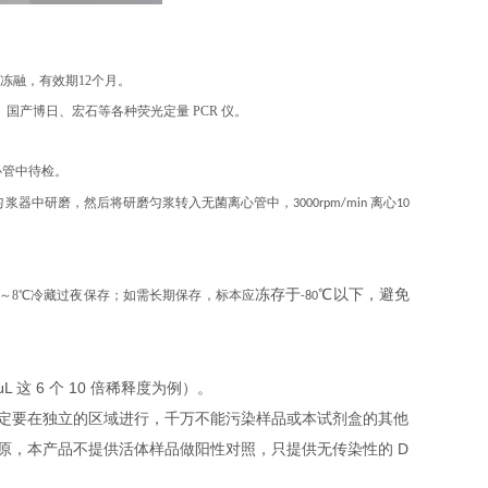
复冻融，有效期12个月。
、伯乐、国产博日、宏石等各种荧光定量 PCR 仪。
心管中待检。
浆器中研磨，然后将研磨匀浆转入无菌离心管中，3000rpm/min 离心10
冻存于
℃
以下，避免
2～8℃冷藏过夜保存；如需长期保存，标本应
-80
L 这 6 个 10 倍稀释度为例）。
定要在独立的区域进行，千万不能污染样品或本试剂盒的其他
原，本产品不提供活体样品做阳性对照，只提供无传染性的 D