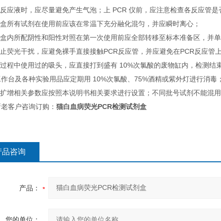
取反应液时，应尽量避免产生气泡；上 PCR 仪前，应注意检查各反应管
试剂盒所有试剂在使用前应该在常温下充分融化混匀，并应瞬时离心；
试剂盒内所配阴性和阳性对照在第一次使用前应全部转移至标本准备区，并
防止荧光干扰，应避免裸手直接接触PCR反应管，并应避免在PCR反应管
测过程中使用过的吸头，应直接打到盛有 10%次氯酸的废物缸内，检测结
作台及各种实验用品应定期用 10%次氯酸、75%酒精或紫外灯进行消毒
仪器扩增相关参数应按照本说明书相关要求进行设置；不同批号试剂不能混
新老客户咨询订购：
猫白血病荧光PCR检测试剂盒
产品咨询
产品：
您的单位：