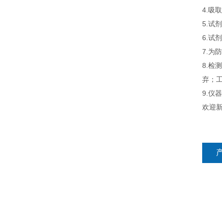
4.吸
5.
6.
7.为
8.检
弃；工
9.
欢迎