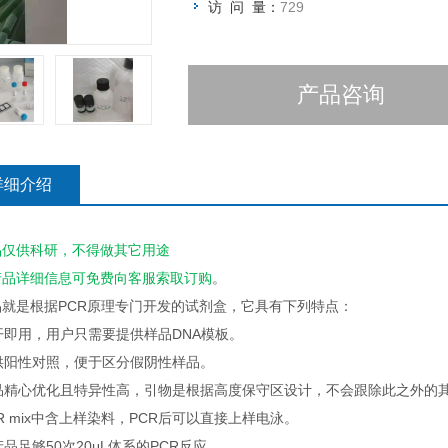
访 问 量：
729
产品咨询
详细介绍
品仅供科研，不得做其它用途
产品详细信息可免费向客服索取订购
。
品就是根据PCR原理专门开发的试剂盒，它具有下列特点：
即开即用，用户只需要提供样品DNA模板。
提供阳性对照，便于区分假阴性样品。
产品精心优化且特异性高，引物是根据高度保守区设计，不会跟除此之外的
PCR mix中含上样染料，PCR后可以直接上样电泳。
本产品足够50次20μL体系的PCR反应。