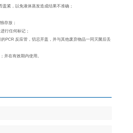
是否盖紧，以免液体蒸发造成结果不准确；
单独存放；
上进行任何标记；
束的PCR 反应管，切忌开盖，并与其他废弃物品一同灭菌后丢
；
用；并在有效期内使用。