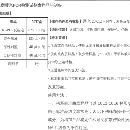
病荧光PCR检测试剂盒
样品的制备
盒组成
】
避光
【储存条件及有效期】
-20℃以下保存，避免反
组成
50T
/盒
【适用仪器】
ABI7500、罗氏 96/480、安捷伦
RT-PCR反应液
875
μL
×1管
【样本要求】
混合酶液
125
μL
×1管
1.血液或血清样品：使用无菌注射液抽取样品置于离
40
阳性对照
μL
×1管
～
2.肌肉或内脏样品：取少量样品（2
3克）于研钵或匀
40
C 阴性对照
μL
×1管
分钟取上清待检。
说明书
1份
3.应避免标本间交叉污染。
4.标本收集后可立即检测；若不能立即检测，可置于
反复冻融
。
使用方法：
一、稀释标准曲线样品（以 10E1-10E6 拷贝/μ
由于标准品浓度非常高，因此下列稀释操作一
成分。为增加产品稳定性和避免扩散传染性病
NA 片段作为阳性对照。