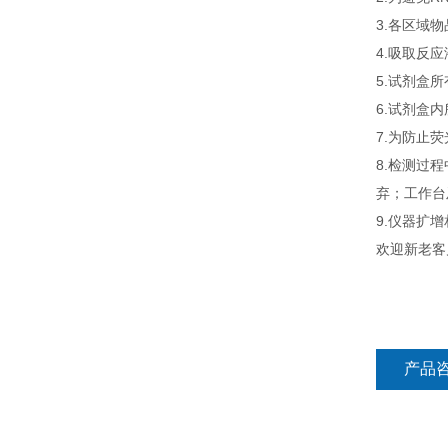
3.各区域
4.吸取反
5.试剂盒
6.试剂盒
7.为防止
8.检测过
弃；工作台
9.仪器扩
欢迎新老客
产品