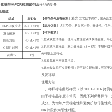
毒株荧光PCR检测试剂盒
样品的制备
盒组成
】
避光
【储存条件及有效期】
-20℃以下保存，避免反
组成
50T
/盒
【适用仪器】
ABI7500、罗氏 96/480、安捷伦
RT-PCR反应液
875
μL
×1管
【样本要求】
混合酶液
125
μL
×1管
1.血液或血清样品：使用无菌注射液抽取样品置于离
40
阳性对照
μL
×1管
～
2.肌肉或内脏样品：取少量样品（2
3克）于研钵或匀
40
C 阴性对照
μL
×1管
分钟取上清待检。
说明书
1份
3.应避免标本间交叉污染。
4.标本收集后可立即检测；若不能立即检测，可置于
反复冻融
。
使用方法：
一、稀释标准曲线样品（以 10E1-10E6 拷贝/μ
由于标准品浓度非常高，因此下列稀释操作一
成分。为增加产品稳定性和避免扩散传染性病
NA 片段作为阳性对照。