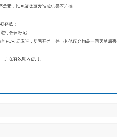
是否盖紧，以免液体蒸发造成结果不准确；
单独存放；
上进行任何标记；
束的PCR 反应管，切忌开盖，并与其他废弃物品一同灭菌后丢
；
用；并在有效期内使用。