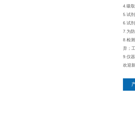
4.吸
5.
6.
7.为
8.检
弃；工
9.
欢迎