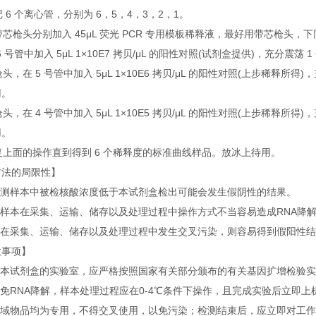
标记 6 个离心管，分别为 6，5，4，3，2，1。
用带芯枪头分别加入 45μL 荧光 PCR 专用模板稀释液，最好用带芯枪头，
在 6 号管中加入 5μL 1×10E7 拷贝/μL 的阳性对照(试剂盒提供)，充分震荡
换枪头，在 5 号管中加入 5μL 1×10E6 拷贝/μL 的阳性对照(上步稀释所得)
用。
换枪头，在 4 号管中加入 5μL 1×10E5 拷贝/μL 的阳性对照(上步稀释所得)
用。
重复上面的操作直到得到 6 个稀释度的标准曲线样品。放冰上待用。
方法的局限性】
当检测样本中被检核酸浓度低于本试剂盒检出可能会发生假阴性的结果。
被检样本在采集、运输、储存以及处理过程中操作方式不当容易造成RNA降
样本在采集、运输、储存以及处理过程中发生交叉污染，则容易得到假阳性
意事项】
使用本试剂盒的实验室，应严格按照国家有关部分颁布的有关基因扩增检验
避免RNA降解，样本处理过程应在0-4℃条件下操作，且完成实验后立
各区域物品均为专用，不得交叉使用，以免污染；检测结束后，应立即对工