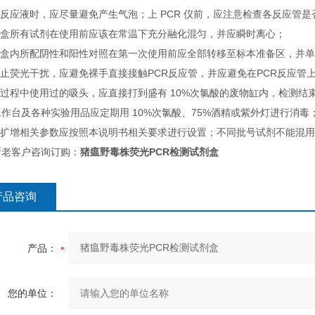
取反应液时，应尽量避免产生气泡；上 PCR 仪前，应注意检查各反应管
试剂盒所有试剂在使用前应该在常温下充分融化混匀，并应瞬时离心；
试剂盒内所配阴性和阳性对照在第一次使用前应全部转移至标本准备区，并
防止荧光干扰，应避免裸手直接接触PCR反应管，并应避免在PCR反应管
测过程中使用过的吸头，应直接打到盛有 10%次氯酸的废物缸内，检测结
作台及各种实验用品应定期用 10%次氯酸、75%酒精或紫外灯进行消毒
仪器扩增相关参数应按照本说明书相关要求进行设置；不同批号试剂不能混
新老客户咨询订购：
猪瘟野毒株荧光PCR检测试剂盒
产品咨询
产品：
您的单位：