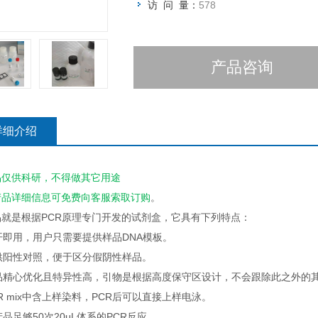
访 问 量：
578
产品咨询
详细介绍
品仅供科研，不得做其它用途
产品详细信息可免费向客服索取订购
。
品就是根据PCR原理专门开发的试剂盒，它具有下列特点：
即开即用，用户只需要提供样品DNA模板。
提供阳性对照，便于区分假阴性样品。
产品精心优化且特异性高，引物是根据高度保守区设计，不会跟除此之外的
PCR mix中含上样染料，PCR后可以直接上样电泳。
本产品足够50次20μL体系的PCR反应。