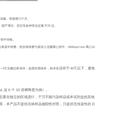
复冻融，有效期12个月。
、伯乐、国产博日、宏石等各种荧光定量 PCR 仪。
心管中待检。
浆器中研磨，然后将研磨匀浆转入无菌离心管中，3000rpm/min 离心10
冻存于
℃
以下，避免
2～8℃冷藏过夜保存；如需长期保存，标本应
-80
L 这 6 个 10 倍稀释度为例）。
定要在独立的区域进行，千万不能污染样品或本试剂盒的其他
原，本产品不提供活体样品做阳性对照，只提供无传染性的 D