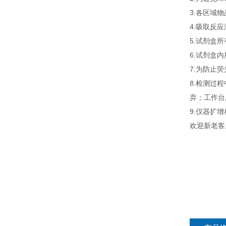
3.各区域
4.吸取反
5.试剂盒
6.试剂盒
7.为防止
8.检测过
弃；工作台
9.仪器扩
欢迎新老客