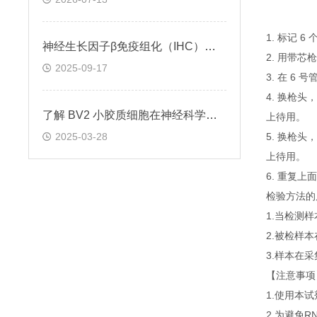
1. 标记 
神经生长因子β免疫组化（IHC）试剂盒实验操作步骤
2. 用带芯
2025-09-17
3. 在 6
4. 换枪头
了解 BV2 小胶质细胞在神经科学研究中的重要性
上待用。
2025-03-28
5. 换枪头
上待用。
6. 重复
检验方法的
1.当检测
2.被检样
3.样本在
【注意事项
1.使用本
2.为避免