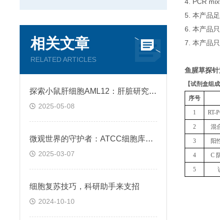
4. PCR
5. 本产品
6. 本产
相关文章
7. 本产品
RELATED ARTICLES
鱼腥草探针
【
试剂盒组成
探索小鼠肝细胞AML12：肝脏研究的新窗口
序号
2025-05-08
1
RT
2
混
微观世界的守护者：ATCC细胞库的生命密码
3
阳
2025-03-07
4
C 
5
细胞复苏技巧，科研助手来支招
2024-10-10