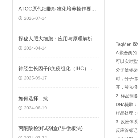
ATCC原代细胞标准化培养操作要点与常见问题处理
2026-07-14
探秘人肥大细胞：应用与原理解析
TaqMan
2024-04-14
A 聚合酶
可以实时监
神经生长因子β免疫组化（IHC）试剂盒实验操作步骤
分子信标探
2025-09-17
时，分子信
开，荧光报
2. 样品制备
如何选择二抗
DNA提取
2024-06-19
样品处理：
3. 反应体
丙酮酸检测试剂盒(*肼微板法)
反应管标记
2024-03-22