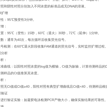
对照和阴性对照分别加入不同浓度的标准品或无DNA的溶液。
CR扩增
性：95℃预变性3分钟。
扩增：
置：95℃（变性）15秒，60℃（退火）30秒，72℃（延伸）1分钟。
次数：通常为40次，每次循环后收集荧光信号。
号检测：在60℃退火阶段收集FAM通道的荧光信号，实时监控扩增过程
数据分析
分析：
准曲线：以阳性对照浓度的log值为横轴，Ct值为纵轴，计算待测样品的D
测样品的Ct值推算其浓度。
分析：
照无Ct值或Ct值≥40，阳性对照有典型扩增曲线且Ct值<40，待测样品
结果验证
时进行验证实验：如凝胶电泳检测PCR产物大小，确保实验结果的可靠性
事项