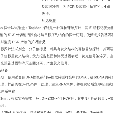
反应缓冲液：为 PCR 反应提供适宜的 pH 
进行。
常见类型
Man 探针法试剂盒：TaqMan 探针是一种寡核苷酸探针，其 5' 端标记荧光
合酶的 5'-3' 外切酶活性会将与目标序列结合的探针切割，使荧光报告
时监测 PCR 产物的扩增情况。
信标探针法试剂盒：分子信标是一种具有发夹结构的寡核苷酸探针，其两
分子信标呈发夹结构，荧光报告基团和淬灭基团靠近，荧光信号被淬灭。
荧光报告基团和淬灭基团分离，产生荧光信号。
样品制备
提取：使用适合的DNA提取试剂he提取待测样品中的DNA，确保DNA的
理：样品需在0-4℃条件下处理，避免RNA降解，并在实验后立即检测或储
反应体系构建
标记：根据实验需求，标记N+9或N+4个PCR管，其中N为样品数量，+
试剂：
入25μL反应体系，包括模板DNA、引物、探针、dNTPs、Taq酶等。