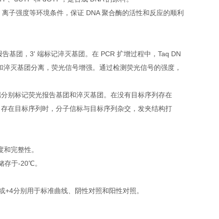
值、离子强度等环境条件，保证 DNA 聚合酶的活性和反应的顺利
报告基团，3' 端标记淬灭基团。在 PCR 扩增过程中，Taq DN
基团和淬灭基团分离，荧光信号增强。通过检测荧光信号的强度，
端分别标记荧光报告基团和淬灭基团。在没有目标序列存在
当存在目标序列时，分子信标与目标序列杂交，发夹结构打
纯度和完整性。
存于-20℃。
9或+4分别用于标准曲线、阴性对照和阳性对照。