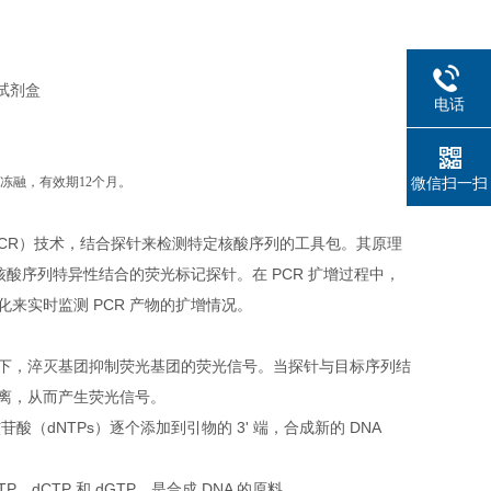
电话
微信扫一扫
复冻融，有效期12个月。
PCR）技术，结合探针来检测特定核酸序列的工具包。其原理
核酸序列特异性结合的荧光标记探针。在 PCR 扩增过程中，
来实时监测 PCR 产物的扩增情况。
下，淬灭基团抑制荧光基团的荧光信号。当探针与目标序列结
离，从而产生荧光信号。
酸（dNTPs）逐个添加到引物的 3' 端，合成新的 DNA
P、dCTP 和 dGTP，是合成 DNA 的原料。