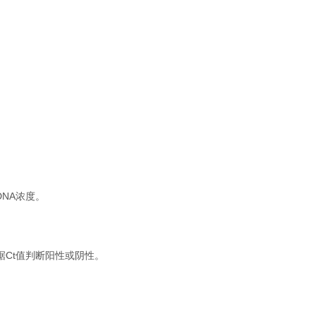
。
NA浓度。
根据Ct值判断阳性或阴性。
。