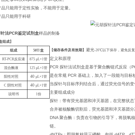
本产品只能用于定性实验，不能用于定量。
本产品只能用于科研
针法PCR鉴定试剂盒
样品的制备
盒组成
】
避光
【储存条件及有效期】
-20℃以下保存，避免反
组成
50T
/盒
定义和原理
RT-PCR反应液
875
μL
×1管
PCR 探针法试剂盒是基于聚合酶链式反应（
混合酶液
125
μL
×1管
是在常规 PCR 基础上，加入了一段能与目标
40
阳性对照
μL
×1管
当探针与目标序列结合后，通过荧光信号的变化
40
C 阴性对照
μL
×1管
主要组成成分
说明书
1份
探针：带有荧光基团和淬灭基团，在完整状态
合并被核酸酶切割后，荧光基团和淬灭基团分
DNA 聚合酶：负责在引物的引导下，将脱氧核苷
链。
dNTPs：即脱氧核苷三磷酸，包括 dATP、dTT