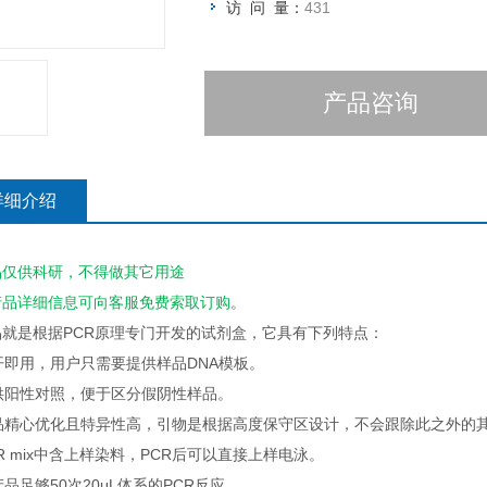
访 问 量：
431
产品咨询
详细介绍
品仅供科研，不得做其它用途
产品详细信息可向客服
免费
索取订购
。
品就是根据PCR原理专门开发的试剂盒，它具有下列特点：
即开即用，用户只需要提供样品DNA模板。
提供阳性对照，便于区分假阴性样品。
产品精心优化且特异性高，引物是根据高度保守区设计，不会跟除此之外的
PCR mix中含上样染料，PCR后可以直接上样电泳。
本产品足够50次20μL体系的PCR反应。