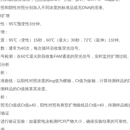
对照和阴性对照分别加入不同浓度的标准品或无DNA的溶液。
CR扩增
性：95℃预变性3分钟。
扩增：
置：95℃（变性）15秒，60℃（退火）30秒，72℃（延伸）1分钟。
次数：通常为40次，每次循环后收集荧光信号。
号检测：在60℃退火阶段收集FAM通道的荧光信号，实时监控扩增过程
数据分析
分析：
准曲线：以阳性对照浓度的log值为横轴，Ct值为纵轴，计算待测样品的D
测样品的Ct值推算其浓度。
分析：
照无Ct值或Ct值≥40，阳性对照有典型扩增曲线且Ct值<40，待测样品
结果验证
时进行验证实验：如凝胶电泳检测PCR产物大小，确保实验结果的可靠性
事项