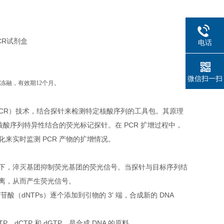
电话
微信扫一扫
复冻融，有效期12个月。
PCR）技术，结合探针来检测特定核酸序列的工具包。其原理
核酸序列特异性结合的荧光标记探针。在 PCR 扩增过程中，
来实时监测 PCR 产物的扩增情况。
下，淬灭基团抑制荧光基团的荧光信号。当探针与目标序列结
离，从而产生荧光信号。
酸（dNTPs）逐个添加到引物的 3' 端，合成新的 DNA
P、dCTP 和 dGTP，是合成 DNA 的原料。