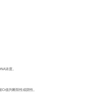
。
NA浓度。
根据Ct值判断阳性或阴性。
。