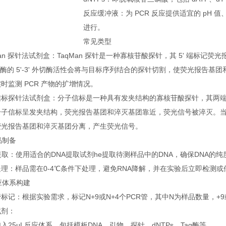
反应缓冲液：为 PCR 反应提供适宜的 pH 
进行。
常见类型
Man 探针法试剂盒：TaqMan 探针是一种寡核苷酸探针，其 5' 端标记荧光
合酶的 5'-3' 外切酶活性会将与目标序列结合的探针切割，使荧光报告
时监测 PCR 产物的扩增情况。
信标探针法试剂盒：分子信标是一种具有发夹结构的寡核苷酸探针，其两
分子信标呈发夹结构，荧光报告基团和淬灭基团靠近，荧光信号被淬灭。
荧光报告基团和淬灭基团分离，产生荧光信号。
样品制备
提取：使用适合的DNA提取试剂he提取待测样品中的DNA，确保DNA的
理：样品需在0-4℃条件下处理，避免RNA降解，并在实验后立即检测或储
反应体系构建
标记：根据实验需求，标记N+9或N+4个PCR管，其中N为样品数量，+
试剂：
入25μL反应体系，包括模板DNA、引物、探针、dNTPs、Taq酶等。