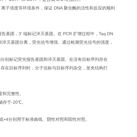
值、离子强度等环境条件，保证 DNA 聚合酶的活性和反应的顺利
报告基团，3' 端标记淬灭基团。在 PCR 扩增过程中，Taq DN
基团和淬灭基团分离，荧光信号增强。通过检测荧光信号的强度，
端分别标记荧光报告基团和淬灭基团。在没有目标序列存在
当存在目标序列时，分子信标与目标序列杂交，发夹结构打
纯度和完整性。
存于-20℃。
9或+4分别用于标准曲线、阴性对照和阳性对照。