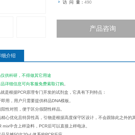
访 问 量：
490
产品咨询
详细介绍
品仅供科研，不得做其它用途
产品详细信息可向客服
免费
索取订购
。
品就是根据PCR原理专门开发的试剂盒，它具有下列特点：
即开即用，用户只需要提供样品DNA模板。
提供阳性对照，便于区分假阴性样品。
产品精心优化且特异性高，引物是根据高度保守区设计，不会跟除此之外的
PCR mix中含上样染料，PCR后可以直接上样电泳。
本产品足够50次20μL体系的PCR反应。