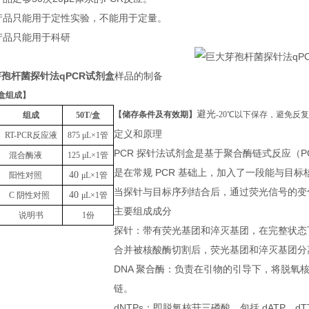
本产品只能用于定性实验，不能用于定量。
本产品只能用于科研
孢杆菌探针法qPCR试剂盒
样品的制备
盒组成
】
避光
【储存条件及有效期】
-20℃以下保存，避免反
组成
50T
/盒
定义和原理
RT-PCR反应液
875
μL
×1管
PCR 探针法试剂盒是基于聚合酶链式反应（
混合酶液
125
μL
×1管
是在常规 PCR 基础上，加入了一段能与目标
40
阳性对照
μL
×1管
当探针与目标序列结合后，通过荧光信号的变化
40
C 阴性对照
μL
×1管
主要组成成分
说明书
1份
探针：带有荧光基团和淬灭基团，在完整状态
合并被核酸酶切割后，荧光基团和淬灭基团分
DNA 聚合酶：负责在引物的引导下，将脱氧核苷
链。
dNTPs：即脱氧核苷三磷酸，包括 dATP、dTT