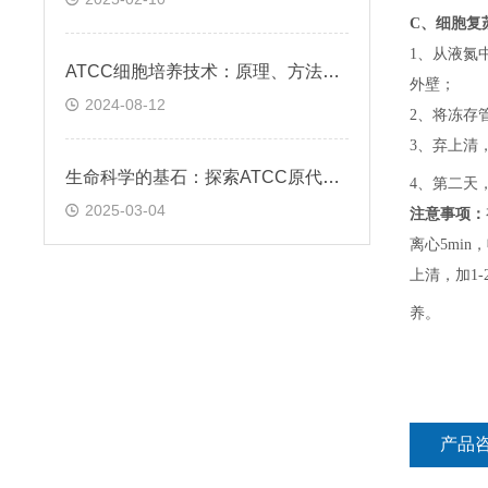
C、
细胞复
1、
从液氮
ATCC细胞培养技术：原理、方法与应用实践
外壁；
2024-08-12
2、
将冻存
3、
弃上清
生命科学的基石：探索ATCC原代细胞的魅力
4、
第二天
2025-03-04
注意事项：
离心5min，
上清，加1-
养。
产品