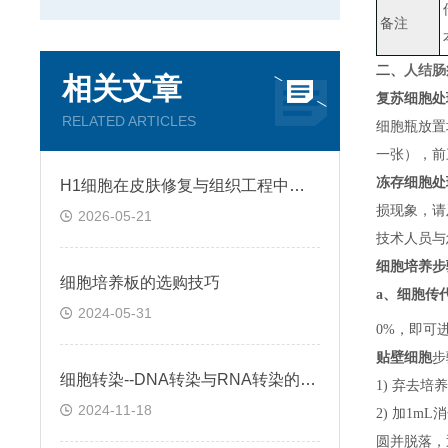
备注
人结肠癌
二、
相关文章
复苏细胞处
RELATED ARTICLES
细胞瓶放置
一张）
，
前
冻存细胞处
H1细胞在皮肤修复与组织工程中的应用前景
损现象，请
2026-05-21
技术人员与
细胞培养步
细胞培养板的选购技巧
a、
细胞传
2024-05-31
0%，即可
贴壁细胞
步
细胞转染--DNA转染与RNA转染的区别
1) 弃去培
2024-11-18
2) 加1m
圆并脱落，