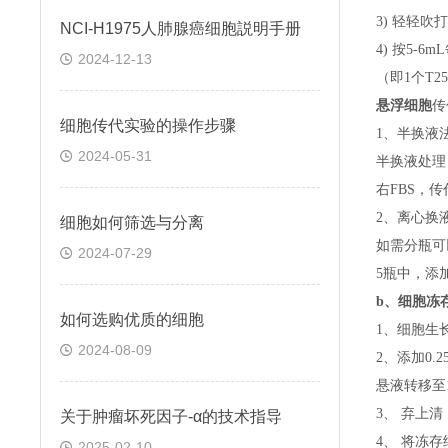
3) 轻轻吹
NCI-H1975人肺腺癌细胞説明手册
4) 按5-
2024-12-13
（即
1个T
悬浮细胞
传
细胞传代实验的操作步骤
1、半换液
2024-05-31
半换液处理
右FBS，
2、离心换
细胞如何筛选与分离
如需分瓶可
2024-07-29
5瓶中，添
b、
细胞冻
如何选购优质的细胞
1、细胞生
2024-08-09
2、添加0
悬液转移至15
3、 弃上
关于​肿瘤坏死因子-α的技术指导
4、 将冻
2025-02-10