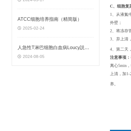
C、
细胞复
1、
从液氮
ATCC细胞培养指南（精简版）
外壁；
2025-02-24
2、
将冻存
3、
弃上清
人急性T淋巴细胞白血病Loucy説明书
4、
第二天
2024-08-05
注意事项：
离心5min，
上清，加1-
养。