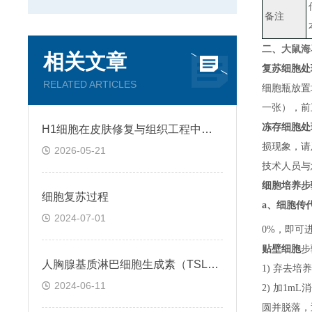
备注
大鼠海马
二、
相关文章
复苏细胞处
RELATED ARTICLES
细胞瓶放置
一张）
，
前
冻存细胞处
H1细胞在皮肤修复与组织工程中的应用前景
损现象，请
2026-05-21
技术人员与
细胞培养步
细胞复苏过程
a、
细胞传
2024-07-01
0%，即可
贴壁细胞
步
人胸腺基质淋巴细胞生成素（TSLP）ELISA检测试剂盒説明书
1) 弃去培
2024-06-11
2) 加1m
圆并脱落，