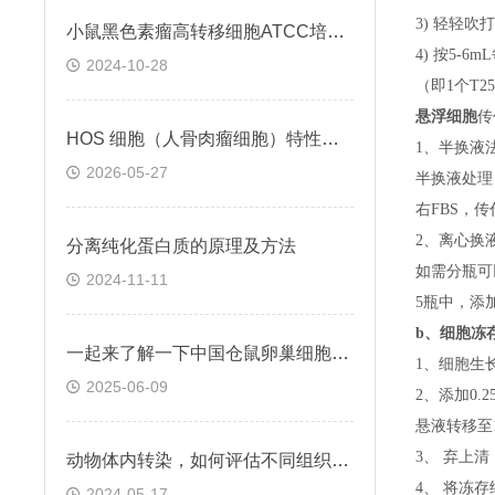
3) 轻轻吹
小鼠黑色素瘤高转移细胞ATCC培养与保存
4) 按5-
2024-10-28
（即
1个T
悬浮细胞
传
HOS 细胞（人骨肉瘤细胞）特性与功能
1、半换液
2026-05-27
半换液处理
右FBS，
2、离心换
分离纯化蛋白质的原理及方法
如需分瓶可
2024-11-11
5瓶中，添
b、
细胞冻
一起来了解一下中国仓鼠卵巢细胞的基本特点
1、细胞生
2025-06-09
2、添加0
悬液转移至15
3、 弃上
动物体内转染，如何评估不同组织的干扰效率
4、 将冻
2024-05-17