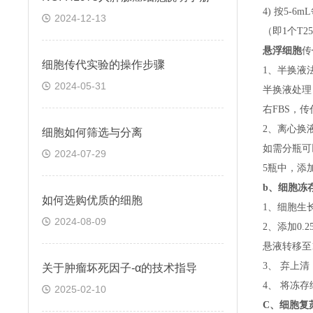
4) 按5-
2024-12-13
（即
1个T
悬浮细胞
传
细胞传代实验的操作步骤
1、半换液
2024-05-31
半换液处理
右FBS，
2、离心换
细胞如何筛选与分离
如需分瓶可
2024-07-29
5瓶中，添
b、
细胞冻
如何选购优质的细胞
1、细胞生
2024-08-09
2、添加0
悬液转移至15
3、 弃上
关于​肿瘤坏死因子-α的技术指导
4、 将冻
2025-02-10
C、
细胞复