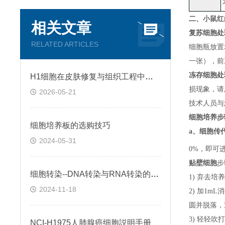
小鼠红白
二、
相关文章
复苏细胞处
RELATED ARTICLES
细胞瓶放置
一张）
，
前
冻存细胞处
H1细胞在皮肤修复与组织工程中的应用前景
损现象，请
2026-05-21
技术人员与
细胞培养步
细胞培养板的选购技巧
a、
细胞传
2024-05-31
0%，即可
贴壁细胞
步
细胞转染--DNA转染与RNA转染的区别
1) 弃去培
2024-11-18
2) 加1m
圆并脱落，
3) 轻轻吹
NCI-H1975人肺腺癌细胞説明手册