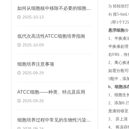
3) 轻轻吹
如何从细胞核中移除不必要的细胞组分
4) 按5-
2025-10-13
（即
1个T
悬浮细胞
传
低代次高活性ATCC细胞培养指南
1、半换液
2025-10-09
半换液处理
右FBS，
2、离心换
细胞培养注意事项
如需分瓶可
2025-09-29
5瓶中，添
b、
细胞冻
ATCC细胞——种类、特点及应用
1、细胞生
2025-09-26
2、添加0
悬液转移至15
3、 弃上
细胞培养过程中常见的生物性污染有哪些
4、 将冻
2025-09-24