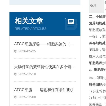
备注
小鼠肺
二、
相关文章
复苏细胞处
RELATED ARTICLES
细胞瓶放置
一张）
，
前
冻存细胞处
ATCC细胞探秘——细胞实验的（黄金标准)
损现象，请
2026-05-25
技术人员与
细胞培养步
大肠杆菌的繁殖特性使其在多个领域的广泛的应用
a、
细胞传
2025-12-10
0%，即可
贴壁细胞
步
ATCC细胞——运输和保存条件要求
1) 弃去培
2025-12-08
2) 加1m
圆并脱落，