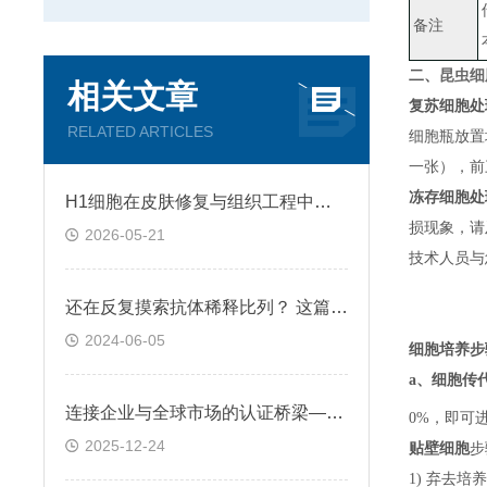
备注
二、
昆虫细胞
相关文章
复苏细胞处
RELATED ARTICLES
细胞瓶放置
一张）
，
前
冻存细胞处
H1细胞在皮肤修复与组织工程中的应用前景
损现象，请
2026-05-21
技术人员与
还在反复摸索抗体稀释比列？ 这篇IHC秘籍快来收好！
2024-06-05
细胞培养步
a、
细胞传
连接企业与全球市场的认证桥梁——ATCC细胞
0%，即可
2025-12-24
贴壁细胞
步
1) 弃去培