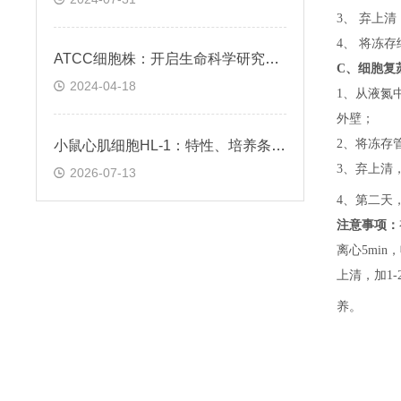
3、 弃上
4、 将冻
ATCC细胞株：开启生命科学研究的钥匙
C、
细胞复
2024-04-18
1、
从液氮
外壁；
2、
将冻存
小鼠心肌细胞HL-1：特性、培养条件与科研应用场景解析
3、
弃上清
2026-07-13
4、
第二天
注意事项：
离心5min，
上清，加1-
养。