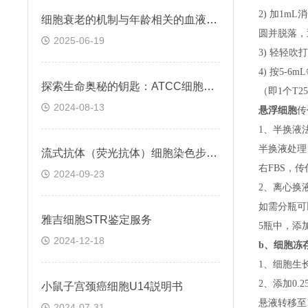
2) 加1m
细胞衰老的机制与年龄相关的血液凝固有关
圆并脱落，
2025-06-19
3) 轻轻吹
4) 按5-
探索生命奥秘的钥匙：ATCC细胞株的科学之旅
（即
1个T
2024-08-13
悬浮细胞
传
1、半换液
半换液处理
流式抗体（荧光抗体）细胞染色步骤与注意事项
右FBS，
2024-09-23
2、离心换
如需分瓶可
雅吉细胞STR鉴定服务
5瓶中，添
2024-12-18
b、
细胞冻
1、细胞生
2、添加0
小鼠子宫颈癌细胞U14説明书
悬液转移至15
2024-07-31