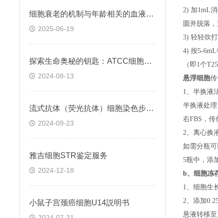
2) 加1m
细胞衰老的机制与年龄相关的血液凝固有关
圆并脱落，
2025-06-19
3) 轻轻吹
4) 按5-
探索生命奥秘的钥匙：ATCC细胞株的科学之旅
（即
1个T
2024-08-13
悬浮细胞
传
1、半换液
半换液处理
流式抗体（荧光抗体）细胞染色步骤与注意事项
右FBS，
2024-09-23
2、离心换
如需分瓶可
雅吉细胞STR鉴定服务
5瓶中，添
2024-12-18
b、
细胞冻
1、细胞生
2、添加0
小鼠子宫颈癌细胞U14説明书
悬液转移至15
2024-07-31