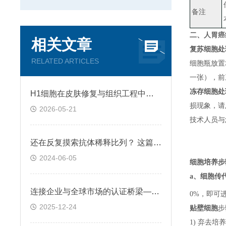
备注
二、
人胃癌细
相关文章
复苏细胞处
RELATED ARTICLES
细胞瓶放置
一张）
，
前
冻存细胞处
H1细胞在皮肤修复与组织工程中的应用前景
损现象，请
2026-05-21
技术人员与
还在反复摸索抗体稀释比列？ 这篇IHC秘籍快来收好！
2024-06-05
细胞培养步
a、
细胞传
连接企业与全球市场的认证桥梁——ATCC细胞
0%，即可
2025-12-24
贴壁细胞
步
1) 弃去培