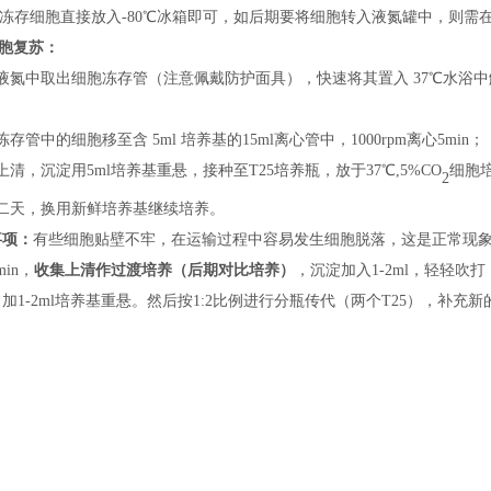
将冻存细胞直接放入
-
80℃冰箱即可，如后期
要
将细胞转入液氮罐中，
则
需
胞复苏：
液氮中取出细胞冻存管（
注意
佩戴
防护
面具），快速将其置入
37℃水浴
；
冻存管中的细胞移至含
5ml 培养基的15ml离心管中，1000rpm离心5min；
上清，沉淀用
5ml培养基重悬，接种
至
T25培养瓶，
放
于
37℃,5%CO
细胞
2
二天，换用新鲜培养基继续培养。
事项：
有些细胞贴壁不牢，在运输过程中容易发生细胞脱落，这是正常现
min，
收集上清
作过渡培养
（后期对比培养）
，沉淀加入
1-2ml，轻轻吹
加1-2ml培养基重悬。然后按1:2比例进行分瓶传代（两个T25），补充新的培