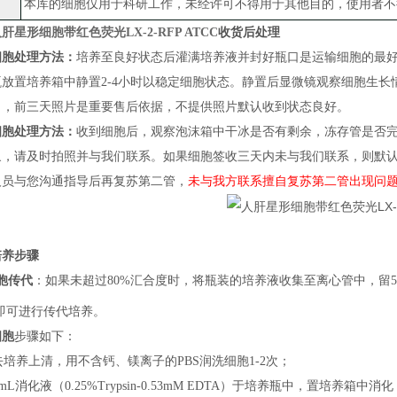
本库的细胞仅用于科研工作，未经许可不得用于其他目的，使用者不
肝星形细胞带红色荧光LX-2-RFP ATCC
收货后处理
细胞处理方法：
培养至良好状态后灌满培养液并封好瓶口是运输细胞的最
瓶放置培养箱中静置
2-4小时以稳定细胞状态
。
静置后
显微镜观察细胞生长
）
，
前三天照片
是
重要售后依据，不提供照片默认收到状态良好。
细胞处理方法：
收到细胞后，观察泡沫箱中干冰是否有剩余，冻存管是否
象，请及时拍照并与我们联系。如果细胞签收三天内未与我们联系，则默
人员与您沟通指导后再复苏第二管，
未与我方联系擅自复苏第二管出现问
培养步骤
胞传代
：
如果
未超过
80%汇合度时，将瓶装的培养液收集至离心管中，留5m
即可进行传代培养
。
细胞
步骤如下：
弃去培养上清，用不含钙、镁离子的PBS润洗细胞1-2次；
加1mL消化液（0.25%Trypsin-0.53mM EDTA）于培养瓶中，置培