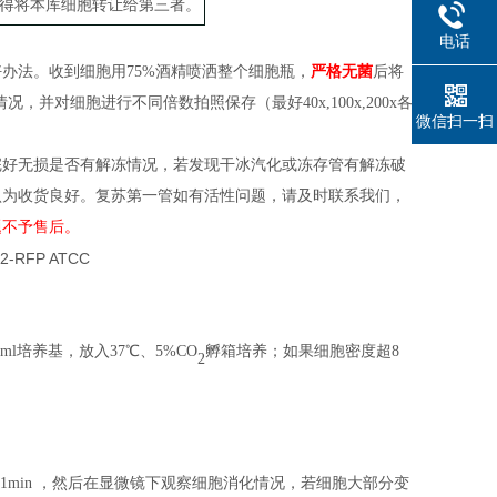
得将本库细胞转让给第三者。
电话
好办法。收到细胞用
75%酒精喷洒整个
细胞
瓶
，
严格无菌
后
将
情况，并对细胞进行不同倍数拍照保存（
最好
40x,100x,200x各
微信扫一扫
完好无损是否有解冻情况，若发现干冰汽化或冻存管有解冻破
认为收货良好。复苏第一管如有活性问题，请及时联系我们，
题不予售后。
l培养基，放入37℃、5%CO
孵箱培养；
如果细胞密度
超
8
2
养箱中消化 1min ，然后在显微镜下观察细胞消化情况，若细胞大部分变