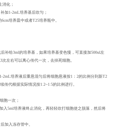
止消化；
，补加1-2mL培养基后吹匀；
基的6cm培养皿中或者T25培养瓶中。
后补给3ml的培养基，如果培养基变色慢，可直接加500ul左
代3次左右可以离心传代一次，去掉死细胞。
补加1-2mL培养液后重悬混匀后将细胞悬液按1：2的比例分到新T2
传代根据实际情况按1:2~1:5的比例进行。
洗细胞一次；
后加入5ml培养液终止消化，再轻轻吹打细胞使之脱落，然后将
混匀后加入冻存管中。