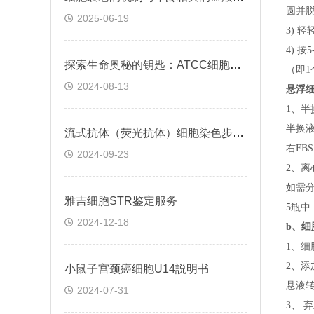
圆并脱
2025-06-19
3) 
4) 
探索生命奥秘的钥匙：ATCC细胞株的科学之旅
（即
1
2024-08-13
悬浮
1、半
半换
流式抗体（荧光抗体）细胞染色步骤与注意事项
右FB
2024-09-23
2、离
如需
雅吉细胞STR鉴定服务
5瓶中
2024-12-18
b、
细
1、细
2、添
小鼠子宫颈癌细胞U14説明书
悬液转
2024-07-31
3、 