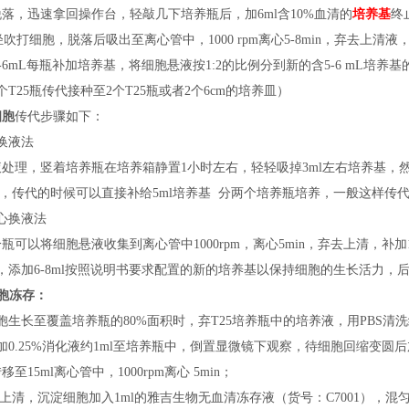
落，迅速拿回操作台，轻敲几下培养瓶后，加6ml含10%血清的
培养基
终
轻轻吹打细胞，脱落后吸出至离心管中，1000 rpm离心5-8min，弃去上清液
按5-6mL每瓶补加培养基，将细胞悬液按1:2的比例分到新的含5-6 mL培养
个T25瓶传代接种至2个T25瓶或者2个6cm的培养皿）
细胞
传代步骤如下：
换液法
液处理，竖着培养瓶在培养箱静置
1小时左右，轻轻吸掉3ml左右培养基，然
S，传代的时候可以直接补给5ml培养基 分两个培养瓶培养，一般这样传
心换液法
分瓶可以将细胞悬液收集到离心管中
1000rpm，离心5min，弃去上清，
，添加6-8ml按照说明书要求配置的新的培养基以保持细胞的生长活力，后续
胞冻存：
胞生长至覆盖培养瓶的80%面积时，弃T25培养瓶中的培养液，用PBS清
加0.25%消化液约1ml至培养瓶中，倒置显微镜下观察，待细胞回缩变圆
移至15ml离心管中，1000rpm离心 5min；
弃上清，沉淀细胞加入1ml的雅吉生物无血清冻存液（
货号：
C7001），