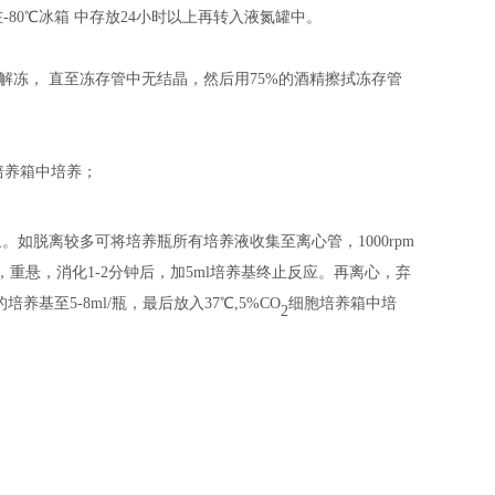
在
-80℃冰箱
中
存放
24小时以上
再
转入液氮罐中。
中解冻， 直至冻存管中无结晶，然后用75%的酒精擦拭冻存管
培养箱中培养；
象。如脱离较多可将培养瓶所有培养液收集至离心管，
1000rpm
打，重悬，消化1-2分钟后，加5ml培养基终止反应。再离心，弃
养基至5-8ml/瓶，最后放入37℃,5%CO
细胞培养箱中培
2