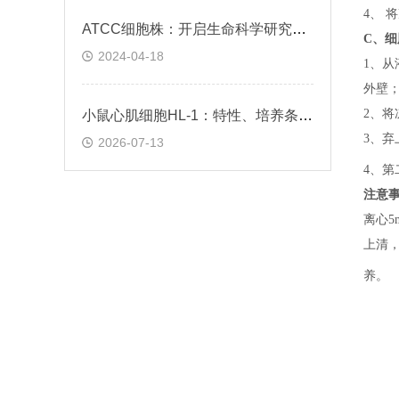
4、 
ATCC细胞株：开启生命科学研究的钥匙
C、
细
2024-04-18
1、
从
外壁
2、
将
小鼠心肌细胞HL-1：特性、培养条件与科研应用场景解析
3、
弃
2026-07-13
4、
第
注意
离心5
上清，
养。