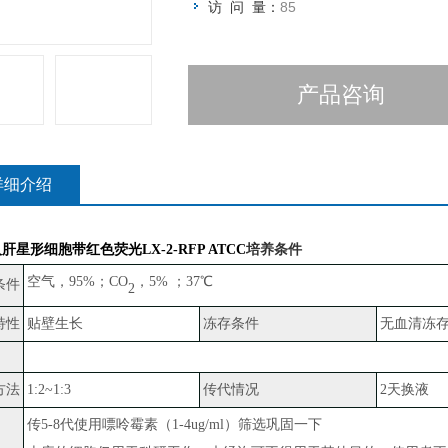
访 问 量：
85
产品咨询
详细介绍
肝星形细胞带红色荧光LX-2-RFP ATCC
培养条件
空气，
95%；CO
，
5% ；37℃
条件
2
特性
贴壁生长
冻存条件
无血清冻
方法
1:2~1:3
传代情况
2天换液
传
5-8代使用嘌呤霉素（1-4ug/ml）筛选巩固一下