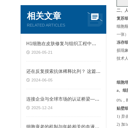
二、
人
相关文章
复苏
RELATED ARTICLES
细胞
一张
冻存
H1细胞在皮肤修复与组织工程中的应用前景
损现
2026-05-21
技术
还在反复摸索抗体稀释比列？ 这篇IHC秘籍快来收好！
2024-06-05
细胞
a、
细
连接企业与全球市场的认证桥梁——ATCC细胞
0%，
2025-12-24
贴壁
1) 
2) 
细胞衰老的机制与年龄相关的血液凝固有关