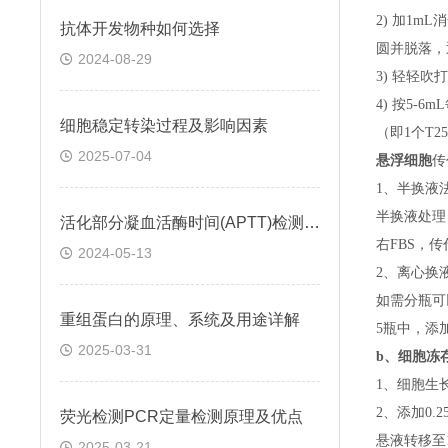
2) 加1m
抗体开发物种如何选择
圆并脱落，
2024-08-29
3) 轻轻吹
4) 按5-
细胞稳定转染过程及影响因素
（即
1个T
2025-07-04
悬浮细胞
传
1、半换液
半换液处理
活化部分凝血活酶时间(APTT)检测试剂盒 (鞣花酸凝固法)
右FBS，
2024-05-13
2、离心换
如需分瓶可
重组蛋白的原理、系统及用途详解
5瓶中，添
2025-03-31
b、
细胞冻
1、细胞生
2、添加0
荧光检测PCR定量检测原理及优点
悬液转移至15
2025-03-21