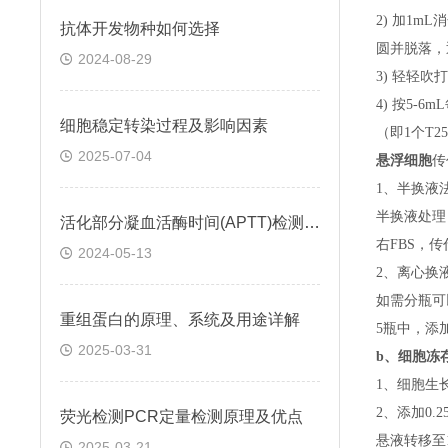
2) 加1m
抗体开发物种如何选择
圆并脱落，
2024-08-29
3) 轻轻吹
4) 按5-
细胞稳定转染过程及影响因素
（即
1个T
2025-07-04
悬浮细胞
传
1、半换液
半换液处理
活化部分凝血活酶时间(APTT)检测试剂盒 (鞣花酸凝固法)
右FBS，
2024-05-13
2、离心换
如需分瓶可
重组蛋白的原理、系统及用途详解
5瓶中，添
2025-03-31
b、
细胞冻
1、细胞生
2、添加0
荧光检测PCR定量检测原理及优点
悬液转移至15
2025-03-21