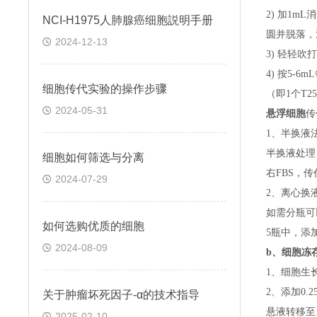
2) 加1m
NCI-H1975人肺腺癌细胞説明手册
圆并脱落，
2024-12-13
3) 轻轻吹
4) 按5-
细胞传代实验的操作步骤
（即
1个T
2024-05-31
悬浮细胞
传
1、半换液
半换液处理
细胞如何筛选与分离
右FBS，
2024-07-29
2、离心换
如需分瓶可
如何选购优质的细胞
5瓶中，添
2024-08-09
b、
细胞冻
1、细胞生
2、添加0
关于​肿瘤坏死因子-α的技术指导
悬液转移至15
2025-02-10