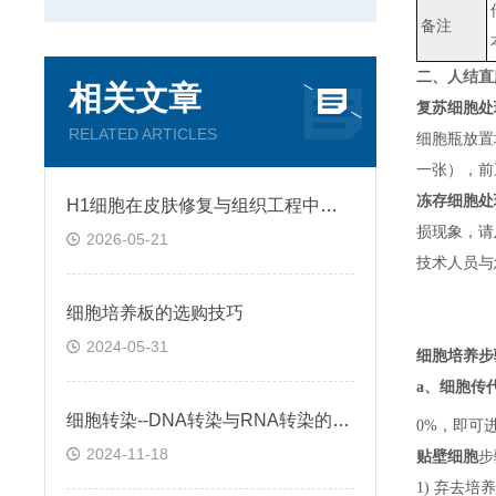
备注
二、
人结直
相关文章
复苏细胞处
RELATED ARTICLES
细胞瓶放置
一张）
，
前
冻存细胞处
H1细胞在皮肤修复与组织工程中的应用前景
损现象，请
2026-05-21
技术人员与
细胞培养板的选购技巧
2024-05-31
细胞培养步
a、
细胞传
细胞转染--DNA转染与RNA转染的区别
0%，即可
2024-11-18
贴壁细胞
步
1) 弃去培