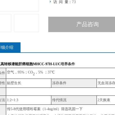
访 问 量：
73
产品咨询
详细介绍
高转移潜能肝癌细胞MHCC-97H-LUC
培养条件
空气，
95%；CO
，
5% ；37℃
条件
2
特性
贴壁生长
冻存条件
无血清冻
方法
1:2~1:3
传代情况
2天换液
传
5-8代使用嘌呤霉素（1-4ug/ml）筛选巩固一下