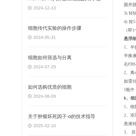
圆并脱
2024-12-13
3) 
4) 
细胞传代实验的操作步骤
（即
1
2024-05-31
悬浮
1、半
半换
细胞如何筛选与分离
右FB
2024-07-29
2、离
如需
如何选购优质的细胞
5瓶中
2024-08-09
b、
细
1、细
2、添
关于​肿瘤坏死因子-α的技术指导
悬液转
2025-02-10
3、 