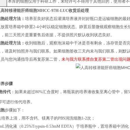
本库的细胞仅用于科研工作，未经许可不得用于其他目的，使用者不
高转移潜能肝癌细胞MHCC-97H-LUC
收货后处理
细胞处理方法：
培养至良好状态后灌满培养液并封好瓶口是运输细胞的最
瓶放置培养箱中静置
2-4小时以稳定细胞状态
。
静置后
显微镜观察细胞生长
）
，
前三天照片
是
重要售后依据，不提供照片默认收到状态良好。
细胞处理方法：
收到细胞后，观察泡沫箱中干冰是否有剩余，冻存管是否
象，请及时拍照并与我们联系。如果细胞签收三天内未与我们联系，则默
人员与您沟通指导后再复苏第二管，
未与我方联系擅自复苏第二管出现问
培养步骤
胞传代
：
如果
未超过
80%汇合度时，将瓶装的培养液收集至离心管中，留5m
即可进行传代培养
。
细胞
步骤如下：
弃去培养上清，用不含钙、镁离子的PBS润洗细胞1-2次；
加1mL消化液（0.25%Trypsin-0.53mM EDTA）于培养瓶中，置培