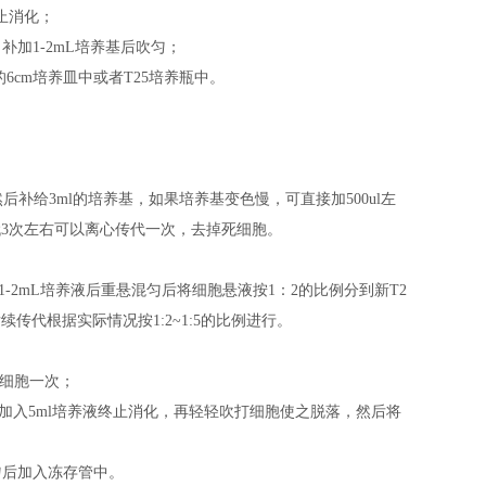
止消化；
，补加1-2mL培养基后吹匀；
基的6cm培养皿中或者T25培养瓶中。
后补给3ml的培养基，如果培养基变色慢，可直接加500ul左
代3次左右可以离心传代一次，去掉死细胞。
补加1-2mL培养液后重悬混匀后将细胞悬液按1：2的比例分到新T2
传代根据实际情况按1:2~1:5的比例进行。
洗细胞一次；
后加入5ml培养液终止消化，再轻轻吹打细胞使之脱落，然后将
混匀后加入冻存管中。