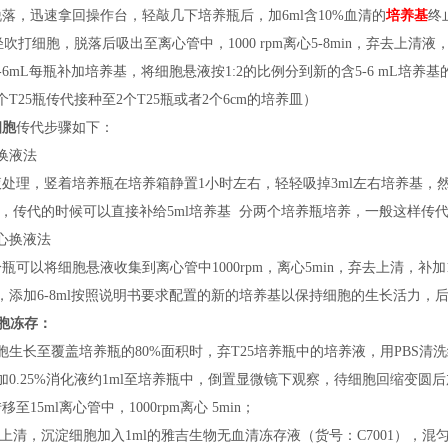
落，迅速拿回操作台，轻敲几下培养瓶后，加6ml含10%血清的
培养基
终
轻轻吹打细胞，脱落后吸出至离心管中，1000 rpm离心5-8min，弃去上清液
按5-6mL每瓶补加培养基，将细胞悬液按1:2的比例分到新的含5-6 mL培养
个T25瓶传代接种至2个T25瓶或者2个6cm的培养皿）
细胞
传代步骤如下：
换液法
液处理，竖着培养瓶在培养箱静置
1小时左右，轻轻吸掉3ml左右培养基，然
S，传代的时候可以直接补给5ml培养基 分两个培养瓶培养，一般这样传
心换液法
分瓶可以将细胞悬液收集到离心管中
1000rpm，离心5min，弃去上清，
，添加6-8ml按照说明书要求配置的新的培养基以保持细胞的生长活力，后续
胞冻存：
胞生长至覆盖培养瓶的80%面积时，弃T25培养瓶中的培养液，用PBS清
加0.25%消化液约1ml至培养瓶中，倒置显微镜下观察，待细胞回缩变圆
移至15ml离心管中，1000rpm离心 5min；
弃上清，沉淀细胞加入1ml的雅吉生物无血清冻存液（
货号：
C7001），