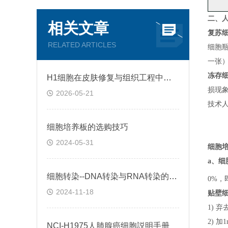
二、
人
相关文章
复苏
RELATED ARTICLES
细胞
一张
冻存
H1细胞在皮肤修复与组织工程中的应用前景
损现
2026-05-21
技术
细胞培养板的选购技巧
2024-05-31
细胞
a、
细
细胞转染--DNA转染与RNA转染的区别
0%，
2024-11-18
贴壁
1) 
2) 
NCI-H1975人肺腺癌细胞説明手册