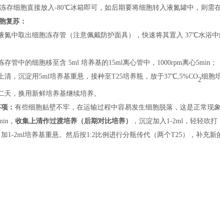
将冻存细胞直接放入
-
80℃冰箱即可，如后期
要
将细胞转入液氮罐中，
则
需
胞复苏：
液氮中取出细胞冻存管（
注意
佩戴
防护
面具），快速将其置入
37℃水浴
；
冻存管中的细胞移至含
5ml 培养基的15ml离心管中，1000rpm离心5min；
上清，沉淀用
5ml培养基重悬，接种
至
T25培养瓶，
放
于
37℃,5%CO
细胞
2
二天，换用新鲜培养基继续培养。
事项：
有些细胞贴壁不牢，在运输过程中容易发生细胞脱落，这是正常现
min，
收集上清
作过渡培养
（后期对比培养）
，沉淀加入
1-2ml，轻轻吹
加1-2ml培养基重悬。然后按1:2比例进行分瓶传代（两个T25），补充新的培