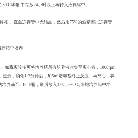
在
-80℃冰箱
中
存放
24小时以上
再
转入液氮罐中。
中解冻， 直至冻存管中无结晶，然后用75%的酒精擦拭冻存管
培养箱中培养；
象。如脱离较多可将培养瓶所有培养液收集至离心管，
1000rpm
打，重悬，消化1-2分钟后，加5ml培养基终止反应。再离心，弃
养基至5-8ml/瓶，最后放入37℃,5%CO
细胞培养箱中培
2