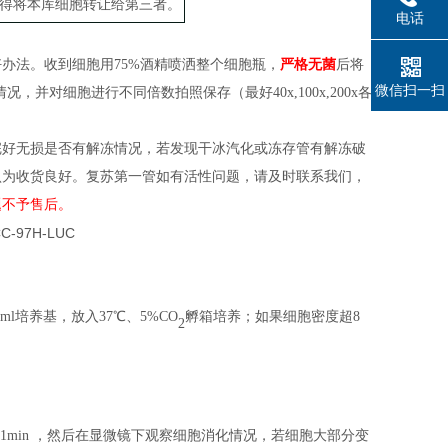
得将本库细胞转让给第三者。
电话
好办法。收到细胞用
75%酒精喷洒整个
细胞
瓶
，
严格无菌
后
将
微信扫一扫
情况，并对细胞进行不同倍数拍照保存（
最好
40x,100x,200x各
完好无损是否有解冻情况，若发现干冰汽化或冻存管有解冻破
认为收货良好。复苏第一管如有活性问题，请及时联系我们，
题不予售后。
l培养基，放入37℃、5%CO
孵箱培养；
如果细胞密度
超
8
2
养箱中消化 1min ，然后在显微镜下观察细胞消化情况，若细胞大部分变