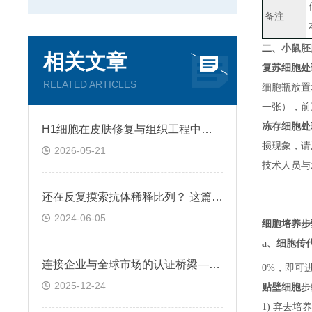
备注
二、
小鼠胚胎
相关文章
复苏细胞处
RELATED ARTICLES
细胞瓶放置
一张）
，
前
冻存细胞处
H1细胞在皮肤修复与组织工程中的应用前景
损现象，请
2026-05-21
技术人员与
还在反复摸索抗体稀释比列？ 这篇IHC秘籍快来收好！
2024-06-05
细胞培养步
a、
细胞传
连接企业与全球市场的认证桥梁——ATCC细胞
0%，即可
2025-12-24
贴壁细胞
步
1) 弃去培