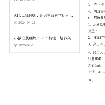
3、 弃上
4、 将冻
ATCC细胞株：开启生命科学研究的钥匙
C、
细胞复
2024-04-18
1、
从液氮
外壁；
2、
将冻存
小鼠心肌细胞HL-1：特性、培养条件与科研应用场景解析
3、
弃上清
2026-07-13
4、
第二天
注意事项：
离心5min，
上清，加1-
养。