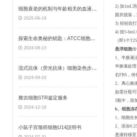
2) 加1m
细胞衰老的机制与年龄相关的血液凝固有关
圆并脱落，
2025-06-19
3) 轻轻吹
4) 按5-
探索生命奥秘的钥匙：ATCC细胞株的科学之旅
（即
1个T
2024-08-13
悬浮细胞
传
1、半换液
半换液处理
流式抗体（荧光抗体）细胞染色步骤与注意事项
右FBS，
2024-09-23
2、离心换
如需分瓶可
雅吉细胞STR鉴定服务
5瓶中，添
2024-12-18
b、
细胞冻
1、细胞生
2、添加0
小鼠子宫颈癌细胞U14説明书
悬液转移至15
2024-07-31