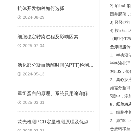
2) 加1m
抗体开发物种如何选择
圆并脱落，
2024-08-29
3) 轻轻吹
4) 按5-
细胞稳定转染过程及影响因素
（即
1个T
2025-07-04
悬浮细胞
传
1、半换液
半换液处理
活化部分凝血活酶时间(APTT)检测试剂盒 (鞣花酸凝固法)
右FBS，
2024-05-13
2、离心换
如需分瓶可
重组蛋白的原理、系统及用途详解
5瓶中，添
2025-03-31
b、
细胞冻
1、细胞生
2、添加0
荧光检测PCR定量检测原理及优点
悬液转移至15
2025-03-21