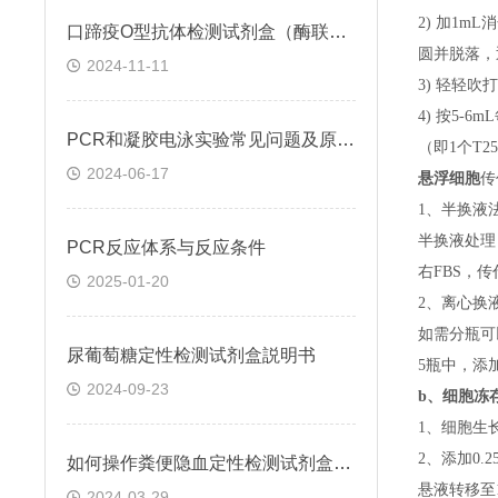
2) 加1m
口蹄疫O型抗体检测试剂盒（酶联免疫法）检测原理
圆并脱落，
2024-11-11
3) 轻轻吹
4) 按5-
PCR和凝胶电泳实验常见问题及原因分析
（即
1个T
2024-06-17
悬浮细胞
传
1、半换液
半换液处理
​PCR反应体系与反应条件
右FBS，
2025-01-20
2、离心换
如需分瓶可
尿葡萄糖定性检测试剂盒説明书
5瓶中，添
2024-09-23
b、
细胞冻
1、细胞生
2、添加0
如何操作粪便隐血定性检测试剂盒(邻联甲苯胺法)
悬液转移至15
2024-03-29