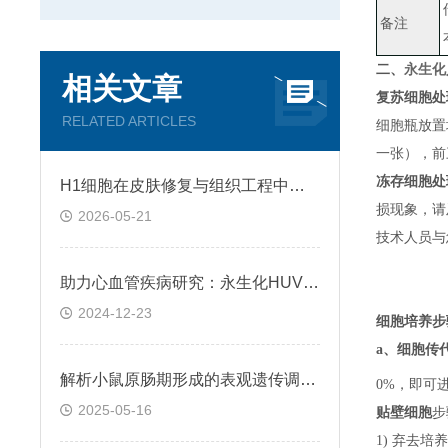
备注
二、
永生化
相关文章
复苏细胞处
RELATED ARTICLES
细胞瓶放置
一张）
，
前
冻存细胞处
H1细胞在皮肤修复与组织工程中的应用前景
损现象，请
2026-05-21
技术人员与
助力心血管疾病研究：永生化HUVEC!
2024-12-23
细胞培养步
a、
细胞传
解析小鼠原肠期形成的表观遗传调控规律
0%，即可
2025-05-16
贴壁细胞
步
1) 弃去培