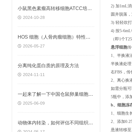
2) 加1m
小鼠黑色素瘤高转移细胞ATCC培养与保存
圆并脱落，
2024-10-28
3) 轻轻吹
4) 按5-
HOS 细胞（人骨肉瘤细胞）特性与功能
（即
1个T
2026-05-27
悬浮细胞
传
1、半换液
半换液处理
分离纯化蛋白质的原理及方法
右FBS，
2024-11-11
2、离心换
如需分瓶可
一起来了解一下中国仓鼠卵巢细胞的基本特点
5瓶中，添
2025-06-09
b、
细胞冻
1、细胞生
2、添加0
动物体内转染，如何评估不同组织的干扰效率
悬液转移至15
2024-05-17