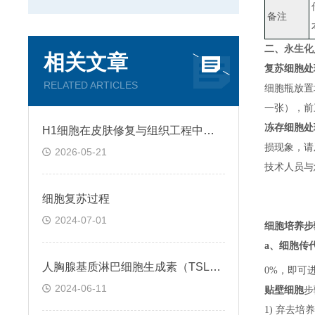
备注
二、
永生化
相关文章
复苏细胞处
RELATED ARTICLES
细胞瓶放置
一张）
，
前
冻存细胞处
H1细胞在皮肤修复与组织工程中的应用前景
损现象，请
2026-05-21
技术人员与
细胞复苏过程
2024-07-01
细胞培养步
a、
细胞传
人胸腺基质淋巴细胞生成素（TSLP）ELISA检测试剂盒説明书
0%，即可
2024-06-11
贴壁细胞
步
1) 弃去培