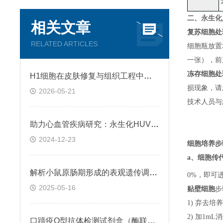
二、
永生化
相关文章
复苏细胞处
RELATED ARTICLES
细胞瓶放置
一张）
，
前
冻存细胞处
H1细胞在皮肤修复与组织工程中的应用前景
损现象，请
2026-05-21
技术人员与
助力心血管疾病研究：永生化HUVEC!
2024-12-23
细胞培养步
a、
细胞传
解析小鼠原肠期形成的表观遗传调控规律
0%，即可
2025-05-16
贴壁细胞
步
1) 弃去培
2) 加1m
口蹄疫O型抗体检测试剂盒（酶联免疫法）检测原理