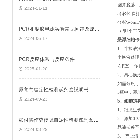
圆并脱落，
2024-11-11
3) 轻轻吹
4) 按5-
PCR和凝胶电泳实验常见问题及原因分析
（即
1个T
2024-06-17
悬浮细胞
传
1、半换液
半换液处理
​PCR反应体系与反应条件
右FBS，
2025-01-20
2、离心换
如需分瓶可
尿葡萄糖定性检测试剂盒説明书
5瓶中，添
2024-09-23
b、
细胞冻
1、细胞生
2、添加0
如何操作粪便隐血定性检测试剂盒(邻联甲苯胺法)
悬液转移至15
2024-03-29
3、 弃上