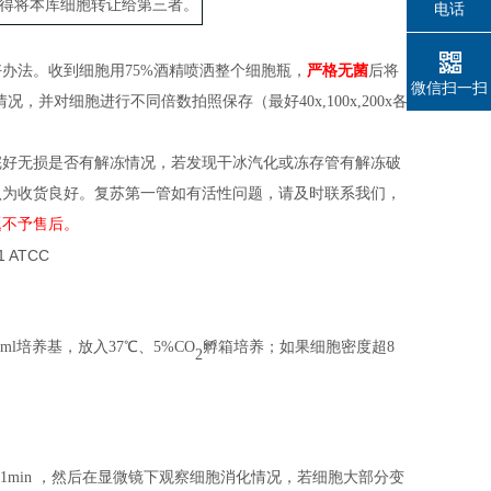
得将本库细胞转让给第三者。
电话
好办法。收到细胞用
75%酒精喷洒整个
细胞
瓶
，
严格无菌
后
将
微信扫一扫
情况，并对细胞进行不同倍数拍照保存（
最好
40x,100x,200x各
完好无损是否有解冻情况，若发现干冰汽化或冻存管有解冻破
认为收货良好。复苏第一管如有活性问题，请及时联系我们，
题不予售后。
l培养基，放入37℃、5%CO
孵箱培养；
如果细胞密度
超
8
2
养箱中消化 1min ，然后在显微镜下观察细胞消化情况，若细胞大部分变