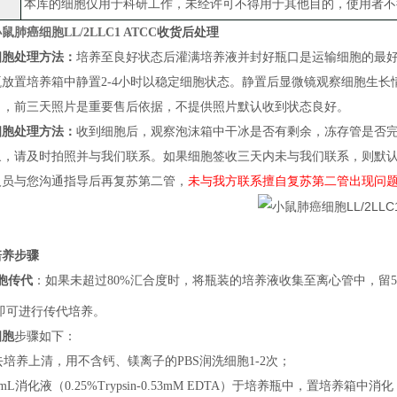
本库的细胞仅用于科研工作，未经许可不得用于其他目的，使用者不
鼠肺癌细胞LL/2LLC1 ATCC
收货后处理
细胞处理方法：
培养至良好状态后灌满培养液并封好瓶口是运输细胞的最
瓶放置培养箱中静置
2-4小时以稳定细胞状态
。
静置后
显微镜观察细胞生长
）
，
前三天照片
是
重要售后依据，不提供照片默认收到状态良好。
细胞处理方法：
收到细胞后，观察泡沫箱中干冰是否有剩余，冻存管是否
象，请及时拍照并与我们联系。如果细胞签收三天内未与我们联系，则默
人员与您沟通指导后再复苏第二管，
未与我方联系擅自复苏第二管出现问
培养步骤
胞传代
：
如果
未超过
80%汇合度时，将瓶装的培养液收集至离心管中，留5m
即可进行传代培养
。
细胞
步骤如下：
弃去培养上清，用不含钙、镁离子的PBS润洗细胞1-2次；
加1mL消化液（0.25%Trypsin-0.53mM EDTA）于培养瓶中，置培