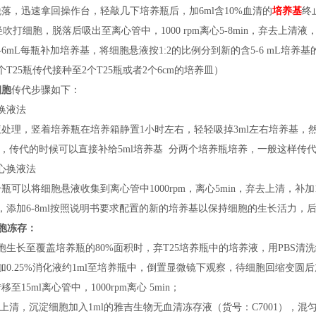
落，迅速拿回操作台，轻敲几下培养瓶后，加6ml含10%血清的
培养基
终
轻轻吹打细胞，脱落后吸出至离心管中，1000 rpm离心5-8min，弃去上清液
按5-6mL每瓶补加培养基，将细胞悬液按1:2的比例分到新的含5-6 mL培养
个T25瓶传代接种至2个T25瓶或者2个6cm的培养皿）
细胞
传代步骤如下：
换液法
液处理，竖着培养瓶在培养箱静置
1小时左右，轻轻吸掉3ml左右培养基，然
S，传代的时候可以直接补给5ml培养基 分两个培养瓶培养，一般这样传
心换液法
分瓶可以将细胞悬液收集到离心管中
1000rpm，离心5min，弃去上清，
，添加6-8ml按照说明书要求配置的新的培养基以保持细胞的生长活力，后续
胞冻存：
胞生长至覆盖培养瓶的80%面积时，弃T25培养瓶中的培养液，用PBS清
加0.25%消化液约1ml至培养瓶中，倒置显微镜下观察，待细胞回缩变圆
移至15ml离心管中，1000rpm离心 5min；
弃上清，沉淀细胞加入1ml的雅吉生物无血清冻存液（
货号：
C7001），