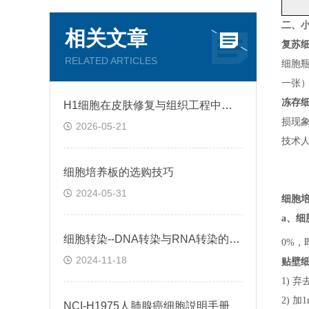
二、
小
相关文章
复苏
RELATED ARTICLES
细胞
一张
冻存
H1细胞在皮肤修复与组织工程中的应用前景
损现
2026-05-21
技术
细胞培养板的选购技巧
2024-05-31
细胞
a、
细
细胞转染--DNA转染与RNA转染的区别
0%，
2024-11-18
贴壁
1) 
2) 
NCI-H1975人肺腺癌细胞説明手册