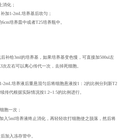
止消化；
，补加1-2mL培养基后吹匀；
基的6cm培养皿中或者T25培养瓶中。
后补给3ml的培养基，如果培养基变色慢，可直接加500ul左
代3次左右可以离心传代一次，去掉死细胞。
补加1-2mL培养液后重悬混匀后将细胞悬液按1：2的比例分到新T2
传代根据实际情况按1:2~1:5的比例进行。
洗细胞一次；
后加入5ml培养液终止消化，再轻轻吹打细胞使之脱落，然后将
混匀后加入冻存管中。