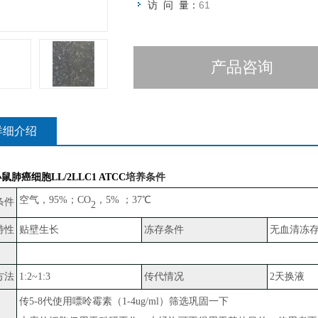
访 问 量：
61
产品咨询
详细介绍
鼠肺癌细胞LL/2LLC1 ATCC
培养条件
空气，
95%；CO
，
5% ；37℃
条件
2
特性
贴壁生长
冻存条件
无血清冻
方法
1:2~1:3
传代情况
2天换液
传
5-8代使用嘌呤霉素（1-4ug/ml）筛选巩固一下