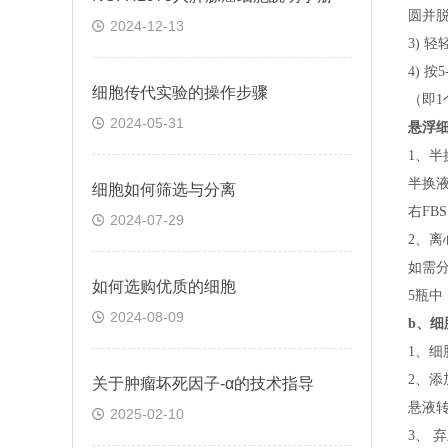
圆并脱
2024-12-13
3) 
4) 
细胞传代实验的操作步骤
（即
1
2024-05-31
悬浮
1、半
半换
细胞如何筛选与分离
右FB
2024-07-29
2、离
如需
如何选购优质的细胞
5瓶中
2024-08-09
b、
细
1、细
2、添
关于​肿瘤坏死因子-α的技术指导
悬液转
2025-02-10
3、 