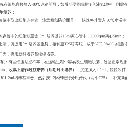
将冻存细胞直接放入
-
80℃冰箱即可，如后期
要
将细胞转入液氮罐中，
则
需
胞复苏：
液氮中取出细胞冻存管（
注意
佩戴
防护
面具），快速将其置入
37℃水浴
；
冻存管中的细胞移至含
5ml 培养基的15ml离心管中，1000rpm离心5min；
上清，沉淀用
5ml培养基重悬，接种
至
T25培养瓶，
放
于
37℃,5%CO
细胞
2
二天，换用新鲜培养基继续培养。
事项：
有些细胞贴壁不牢，在运输过程中容易发生细胞脱落，这是正常现
min，
收集上清
作过渡培养
（后期对比培养）
，沉淀加入
1-2ml，轻轻吹
加1-2ml培养基重悬。然后按1:2比例进行分瓶传代（两个T25），补充新的培