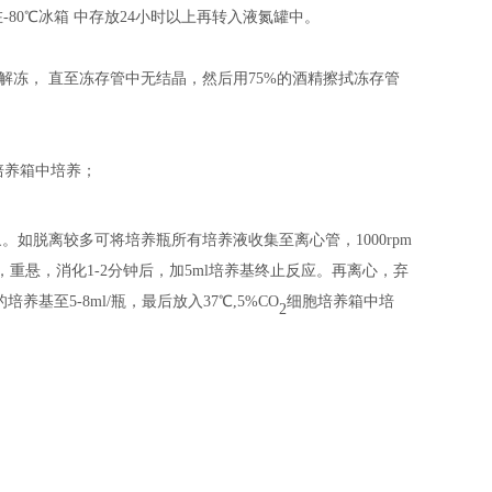
在
-80℃冰箱
中
存放
24小时以上
再
转入液氮罐中。
中解冻， 直至冻存管中无结晶，然后用75%的酒精擦拭冻存管
培养箱中培养；
象。如脱离较多可将培养瓶所有培养液收集至离心管，
1000rpm
打，重悬，消化1-2分钟后，加5ml培养基终止反应。再离心，弃
养基至5-8ml/瓶，最后放入37℃,5%CO
细胞培养箱中培
2