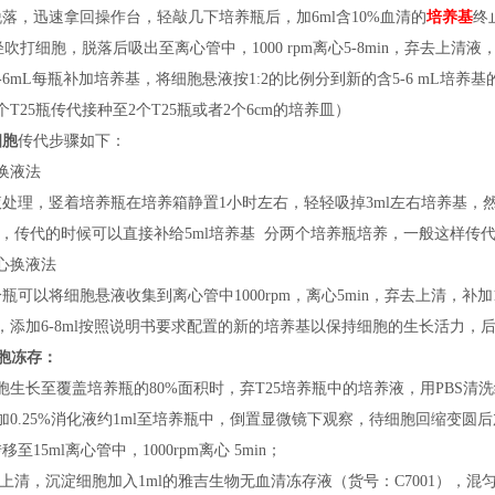
落，迅速拿回操作台，轻敲几下培养瓶后，加6ml含10%血清的
培养基
终
轻轻吹打细胞，脱落后吸出至离心管中，1000 rpm离心5-8min，弃去上清液
按5-6mL每瓶补加培养基，将细胞悬液按1:2的比例分到新的含5-6 mL培养
个T25瓶传代接种至2个T25瓶或者2个6cm的培养皿）
细胞
传代步骤如下：
换液法
液处理，竖着培养瓶在培养箱静置
1小时左右，轻轻吸掉3ml左右培养基，然
S，传代的时候可以直接补给5ml培养基 分两个培养瓶培养，一般这样传
心换液法
分瓶可以将细胞悬液收集到离心管中
1000rpm，离心5min，弃去上清，
，添加6-8ml按照说明书要求配置的新的培养基以保持细胞的生长活力，后续
胞冻存：
胞生长至覆盖培养瓶的80%面积时，弃T25培养瓶中的培养液，用PBS清
加0.25%消化液约1ml至培养瓶中，倒置显微镜下观察，待细胞回缩变圆
移至15ml离心管中，1000rpm离心 5min；
弃上清，沉淀细胞加入1ml的雅吉生物无血清冻存液（
货号：
C7001），