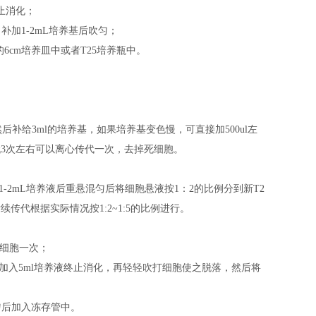
止消化；
，补加1-2mL培养基后吹匀；
基的6cm培养皿中或者T25培养瓶中。
后补给3ml的培养基，如果培养基变色慢，可直接加500ul左
代3次左右可以离心传代一次，去掉死细胞。
补加1-2mL培养液后重悬混匀后将细胞悬液按1：2的比例分到新T2
传代根据实际情况按1:2~1:5的比例进行。
洗细胞一次；
后加入5ml培养液终止消化，再轻轻吹打细胞使之脱落，然后将
混匀后加入冻存管中。