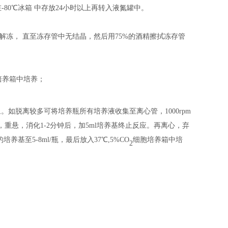
在
-80℃冰箱
中
存放
24小时以上
再
转入液氮罐中。
中解冻， 直至冻存管中无结晶，然后用75%的酒精擦拭冻存管
培养箱中培养；
象。如脱离较多可将培养瓶所有培养液收集至离心管，
1000rpm
打，重悬，消化1-2分钟后，加5ml培养基终止反应。再离心，弃
养基至5-8ml/瓶，最后放入37℃,5%CO
细胞培养箱中培
2