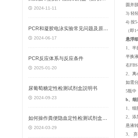
圆并脱
2024-11-11
3) 
4) 
PCR和凝胶电泳实验常见问题及原因分析
（即
1
2024-06-17
悬浮
1、半
半换
​PCR反应体系与反应条件
右FB
2025-01-20
2、离
如需
尿葡萄糖定性检测试剂盒説明书
5瓶中
2024-09-23
b、
细
1、细
2、添
如何操作粪便隐血定性检测试剂盒(邻联甲苯胺法)
悬液转
2024-03-29
3、 