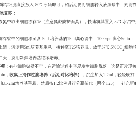
将冻存细胞直接放入
-
80℃冰箱即可，如后期
要
将细胞转入液氮罐中，
则
需
胞复苏：
液氮中取出细胞冻存管（
注意
佩戴
防护
面具），快速将其置入
37℃水浴
；
冻存管中的细胞移至含
5ml 培养基的15ml离心管中，1000rpm离心5min；
上清，沉淀用
5ml培养基重悬，接种
至
T25培养瓶，
放
于
37℃,5%CO
细胞
2
二天，换用新鲜培养基继续培养。
事项：
有些细胞贴壁不牢，在运输过程中容易发生细胞脱落，这是正常现
min，
收集上清
作过渡培养
（后期对比培养）
，沉淀加入
1-2ml，轻轻吹
加1-2ml培养基重悬。然后按1:2比例进行分瓶传代（两个T25），补充新的培