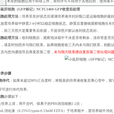
本库的细胞仅用于科研工作，未经许可不得用于其他目的，使用者不
鼠肝细胞（GFP标记）NCTC1469-GFP
收货后处理
细胞处理方法：
培养至良好状态后灌满培养液并封好瓶口是运输细胞的最
瓶放置培养箱中静置
2-4小时以稳定细胞状态
。
静置后
显微镜观察细胞生长
）
，
前三天照片
是
重要售后依据，不提供照片默认收到状态良好。
细胞处理方法：
收到细胞后，观察泡沫箱中干冰是否有剩余，冻存管是否
象，请及时拍照并与我们联系。如果细胞签收三天内未与我们联系，则默
人员与您沟通指导后再复苏第二管，
未与我方联系擅自复苏第二管出现问
培养步骤
胞传代
：
如果
未超过
80%汇合度时，将瓶装的培养液收集至离心管中，留5m
即可进行传代培养
。
细胞
步骤如下：
弃去培养上清，用不含钙、镁离子的PBS润洗细胞1-2次；
加1mL消化液（0.25%Trypsin-0.53mM EDTA）于培养瓶中，置培