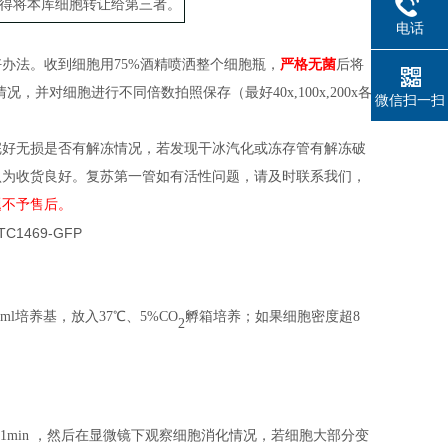
得将本库细胞转让给第三者。
电话
好办法。收到细胞用
75%酒精喷洒整个
细胞
瓶
，
严格无菌
后
将
情况，并对细胞进行不同倍数拍照保存（
最好
40x,100x,200x各
微信扫一扫
完好无损是否有解冻情况，若发现干冰汽化或冻存管有解冻破
认为收货良好。复苏第一管如有活性问题，请及时联系我们，
题不予售后。
l培养基，放入37℃、5%CO
孵箱培养；
如果细胞密度
超
8
2
养箱中消化 1min ，然后在显微镜下观察细胞消化情况，若细胞大部分变