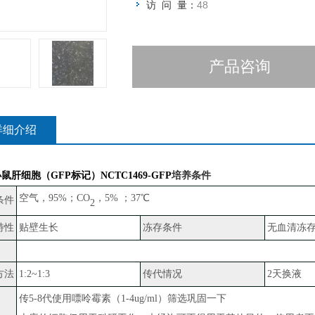
访 问 量：
48
产品咨询
详细介绍
鼠肝细胞（GFP标记）NCTC1469-GFP
培养条件
空气，
95%；CO
，
5% ；37℃
条件
2
特性
贴壁生长
冻存条件
无血清冻
方法
1:2~1:3
传代情况
2天换液
传
5-8代使用嘌呤霉素（1-4ug/ml）筛选巩固一下