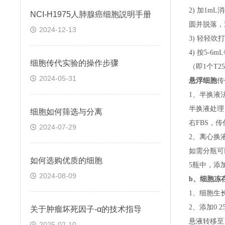
2) 加1m
NCI-H1975人肺腺癌细胞説明手册
圆并脱落，
2024-12-13
3) 轻轻吹
4) 按5-
细胞传代实验的操作步骤
（即
1个T
2024-05-31
悬浮细胞
传
1、半换液
半换液处理
细胞如何筛选与分离
右FBS，
2024-07-29
2、离心换
如需分瓶可
如何选购优质的细胞
5瓶中，添
2024-08-09
b、
细胞冻
1、细胞生
2、添加0
关于​肿瘤坏死因子-α的技术指导
悬液转移至15
2025-02-10