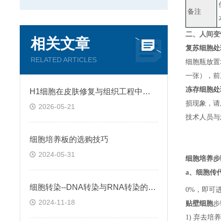
备注
二、
人间变
相关文章
复苏细胞处
RELATED ARTICLES
细胞瓶放置
一张）
，
前
冻存细胞处
H1细胞在皮肤修复与组织工程中的应用前景
损现象，请
2026-05-21
技术人员与
细胞培养板的选购技巧
2024-05-31
细胞培养步
a、
细胞传
细胞转染--DNA转染与RNA转染的区别
0%，即可
2024-11-18
贴壁细胞
步
1) 弃去培