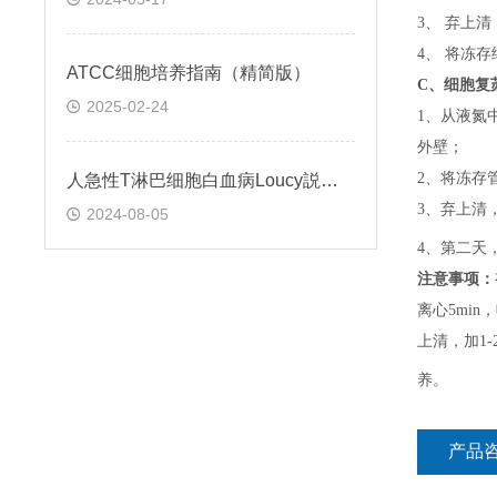
3、 弃上
4、 将冻
ATCC细胞培养指南（精简版）
C、
细胞复
2025-02-24
1、
从液氮
外壁；
2、
将冻存
人急性T淋巴细胞白血病Loucy説明书
3、
弃上清
2024-08-05
4、
第二天
注意事项：
离心5min，
上清，加1-
养。
产品