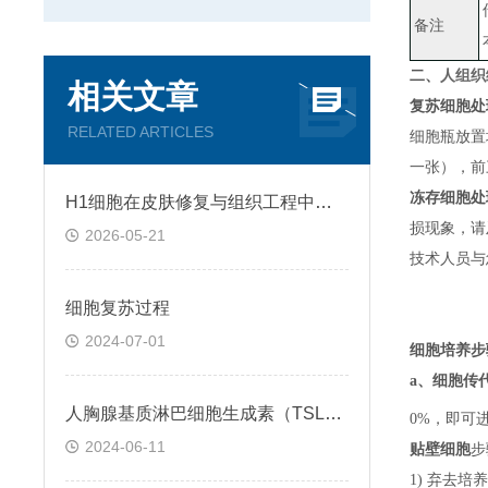
备注
二、
人组织细
相关文章
复苏细胞处
RELATED ARTICLES
细胞瓶放置
一张）
，
前
冻存细胞处
H1细胞在皮肤修复与组织工程中的应用前景
损现象，请
2026-05-21
技术人员与
细胞复苏过程
2024-07-01
细胞培养步
a、
细胞传
人胸腺基质淋巴细胞生成素（TSLP）ELISA检测试剂盒説明书
0%，即可
2024-06-11
贴壁细胞
步
1) 弃去培