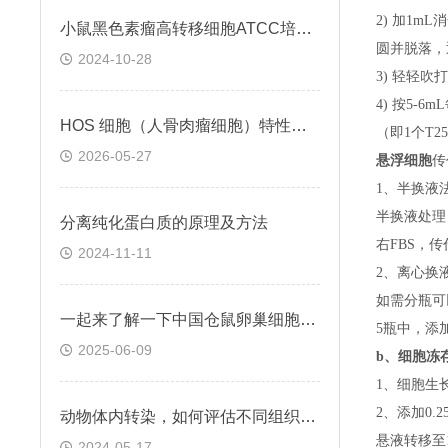
2) 加1m
小鼠黑色素瘤高转移细胞ATCC培养与保存
圆并脱落，
2024-10-28
3) 轻轻吹
4) 按5-
HOS 细胞（人骨肉瘤细胞）特性与功能
（即
1个T
2026-05-27
悬浮细胞
传
1、半换液
半换液处理
分离纯化蛋白质的原理及方法
右FBS，
2024-11-11
2、离心换
如需分瓶可
一起来了解一下中国仓鼠卵巢细胞的基本特点
5瓶中，添
2025-06-09
b、
细胞冻
1、细胞生
2、添加0
动物体内转染，如何评估不同组织的干扰效率
悬液转移至15
2024-05-17