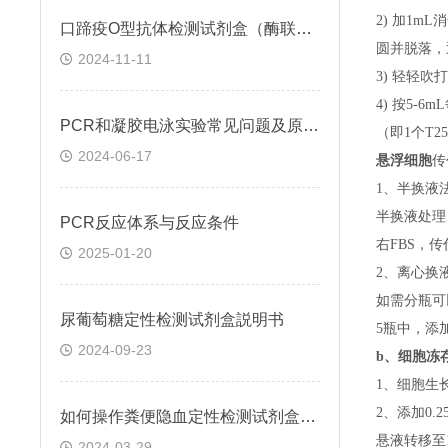
2) 加1m
口蹄疫O型抗体检测试剂盒（酶联免疫法）检测原理
圆并脱落，
2024-11-11
3) 轻轻吹
4) 按5-
PCR和凝胶电泳实验常见问题及原因分析
（即
1个T
2024-06-17
悬浮细胞
传
1、半换液
半换液处理
​PCR反应体系与反应条件
右FBS，
2025-01-20
2、离心换
如需分瓶可
尿葡萄糖定性检测试剂盒説明书
5瓶中，添
2024-09-23
b、
细胞冻
1、细胞生
2、添加0
如何操作粪便隐血定性检测试剂盒(邻联甲苯胺法)
悬液转移至15
2024-03-29