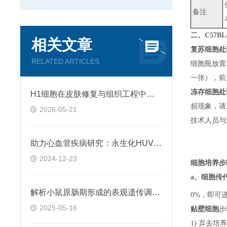
备注
二、
C57B
相关文章
复苏细胞处
RELATED ARTICLES
细胞瓶放置
一张）
，
前
冻存细胞处
H1细胞在皮肤修复与组织工程中的应用前景
损现象，请
2026-05-21
技术人员与
助力心血管疾病研究：永生化HUVEC!
2024-12-23
细胞培养步
a、
细胞传
解析小鼠原肠期形成的表观遗传调控规律
0%，即可
2025-05-16
贴壁细胞
步
1) 弃去培