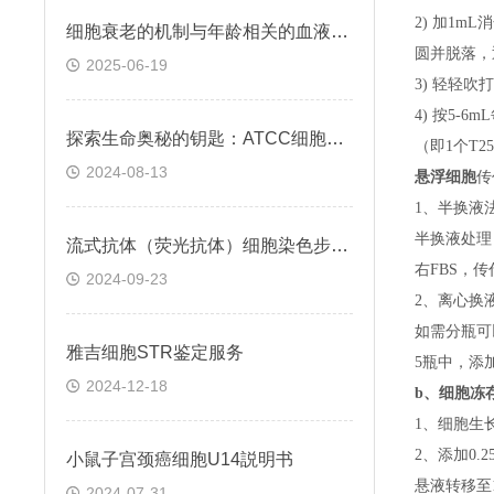
2) 加1m
细胞衰老的机制与年龄相关的血液凝固有关
圆并脱落，
2025-06-19
3) 轻轻吹
4) 按5-
探索生命奥秘的钥匙：ATCC细胞株的科学之旅
（即
1个T
2024-08-13
悬浮细胞
传
1、半换液
半换液处理
流式抗体（荧光抗体）细胞染色步骤与注意事项
右FBS，
2024-09-23
2、离心换
如需分瓶可
雅吉细胞STR鉴定服务
5瓶中，添
2024-12-18
b、
细胞冻
1、细胞生
2、添加0
小鼠子宫颈癌细胞U14説明书
悬液转移至15
2024-07-31