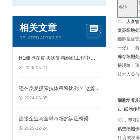
备注
二、
人食管上
相关文章
复苏细胞处
RELATED ARTICLES
细胞瓶放置
一张）
，
前
冻存细胞处
H1细胞在皮肤修复与组织工程中的应用前景
损现象，请
2026-05-21
技术人员与
还在反复摸索抗体稀释比列？ 这篇IHC秘籍快来收好！
2024-06-05
细胞培养步
a、
细胞传
连接企业与全球市场的认证桥梁——ATCC细胞
0%，即可
2025-12-24
贴壁细胞
步
1) 弃去培