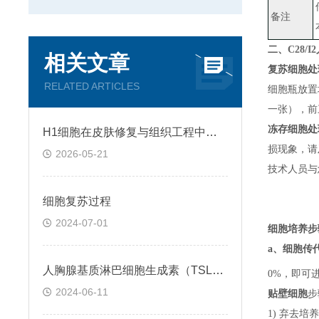
备注
二、
C28
相关文章
复苏细胞处
RELATED ARTICLES
细胞瓶放置
一张）
，
前
冻存细胞处
H1细胞在皮肤修复与组织工程中的应用前景
损现象，请
2026-05-21
技术人员与
细胞复苏过程
2024-07-01
细胞培养步
a、
细胞传
人胸腺基质淋巴细胞生成素（TSLP）ELISA检测试剂盒説明书
0%，即可
2024-06-11
贴壁细胞
步
1) 弃去培