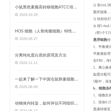
2) 加1m
小鼠黑色素瘤高转移细胞ATCC培养与保存
圆并脱落，
2024-10-28
3) 轻轻吹
4) 按5-
HOS 细胞（人骨肉瘤细胞）特性与功能
（即
1个T
2026-05-27
悬浮细胞
传
1、半换液
半换液处理
分离纯化蛋白质的原理及方法
右FBS，
2024-11-11
2、离心换
如需分瓶可
一起来了解一下中国仓鼠卵巢细胞的基本特点
5瓶中，添
2025-06-09
b、
细胞冻
1、细胞生
2、添加0
动物体内转染，如何评估不同组织的干扰效率
悬液转移至15
2024-05-17