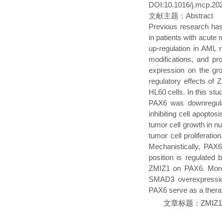
DOI:10.1016/j.mcp.20
文献主题：Abstract
Previous research has
in patients with acut
up-regulation in AML r
modifications, and pr
expression on the gro
regulatory effects o
HL60 cells. In this s
PAX6 was downregulat
inhibiting cell apopto
tumor cell growth in 
tumor cell proliferati
Mechanistically, PAX6
position is regulated
ZMIZ1 on PAX6. More 
SMAD3 overexpression
PAX6 serve as a therap
文章标题：ZMI