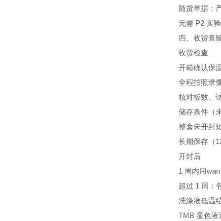
随货单据：产
无需 P2 
四、收货查
收货检查
开箱确认保
全程拍照录
核对板数、
储存条件（未
整盒未开封短
长期保存（1
开封后
1 周内用wa
超过 1 周：
洗涤液低温结
TMB 显色