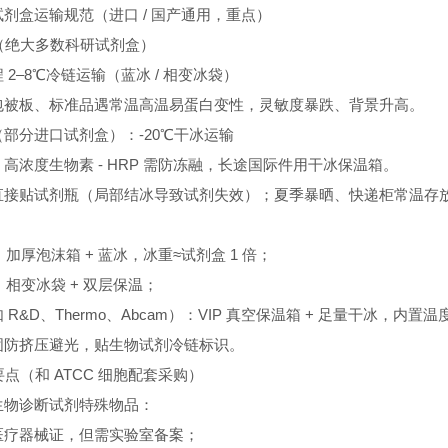
A 试剂盒运输规范（进口 / 国产通用，重点）
准（绝大多数科研试剂盒）
 2–8℃冷链运输（蓝冰 / 相变冰袋）
包被板、标准品遇常温高温易蛋白变性，灵敏度暴跌、背景升高。
部分进口试剂盒）：-20℃干冰运输
高浓度生物素 - HRP 需防冻融，长途国际件用干冰保温箱。
直接贴试剂瓶（局部结冰导致试剂失效）；夏季暴晒、快递柜常温存
天：加厚泡沫箱 + 蓝冰，冰重≈试剂盒 1 倍；
天：相变冰袋 + 双层保温；
R&D、Thermo、Abcam）：VIP 真空保温箱 + 足量干冰，内置
固防挤压避光，贴生物试剂冷链标识。
要点（和 ATCC 细胞配套采购）
属于生物诊断试剂特殊物品：
医疗器械证，但需实验室备案；