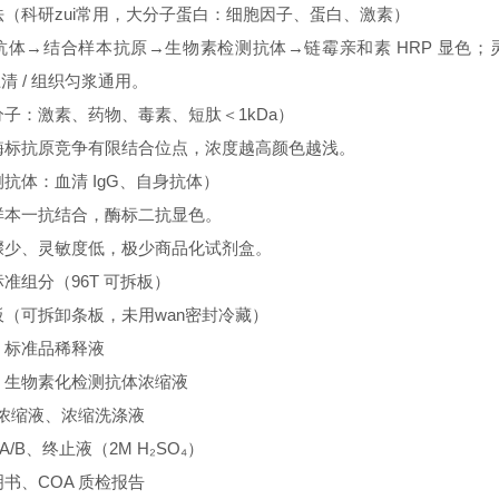
（科研zui常用，大分子蛋白：细胞因子、蛋白、激素）
抗体→结合样本抗原→生物素检测抗体→链霉亲和素 HRP 显色；
上清 / 组织匀浆通用。
子：激素、药物、毒素、短肽＜1kDa）
酶标抗原竞争有限结合位点，浓度越高颜色越浅。
抗体：血清 IgG、自身抗体）
样本一抗结合，酶标二抗显色。
骤少、灵敏度低，极少商品化试剂盒。
准组分（96T 可拆板）
（可拆卸条板，未用wan密封冷藏）
、标准品稀释液
、生物素化检测抗体浓缩液
素浓缩液、浓缩洗涤液
 A/B、终止液（2M H₂SO₄）
书、COA 质检报告