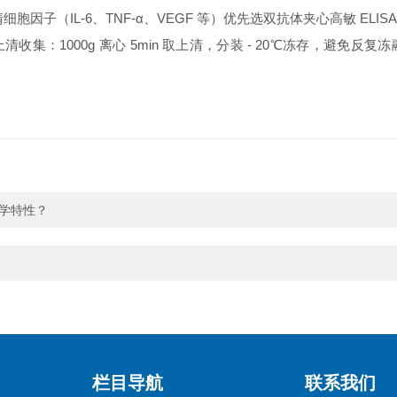
胞因子（IL-6、TNF-α、VEGF 等）优先选双抗体夹心高敏 ELIS
清收集：1000g 离心 5min 取上清，分装 - 20℃冻存，避免反
物学特性？
栏目导航
联系我们