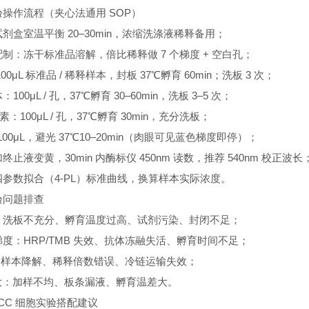
操作流程（夹心法通用 SOP）
剂盒室温平衡 20–30min，浓缩洗涤液稀释备用；
制：冻干标准品溶解，倍比稀释做 7 个梯度 + 空白孔；
00μL 标准品 / 稀释样本，封板 37℃孵育 60min；洗板 3 次；
00μL / 孔，37℃孵育 30–60min，洗板 3–5 次；
素：100μL / 孔，37℃孵育 30min，充分洗板；
100μL，避光 37℃10–20min（肉眼可见蓝色梯度即停）；
止液变黄，30min 内酶标仪 450nm 读数，推荐 540nm 校正波长
参数拟合（4-PL）标准曲线，换算样本实际浓度。
验问题排查
：洗板不充分、孵育温度过高、试剂污染、封闭不足；
度：HRP/TMB 失效、抗体冻融失活、孵育时间不足；
：样本降解、稀释倍数错误、冷链运输失效；
值大：加样不均、板条漏液、孵育温差大。
TCC 细胞实验搭配建议