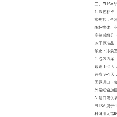
三、ELIS
1. 温控标
常规款：全程
酶标抗体、
高敏感组分（
冻干标准品、
禁止：冰袋
2. 包装方案
短途 1–2 
跨省 3–4 
国际进口（如 
外层纸箱加
3. 进口清关
ELISA 
科研用无需