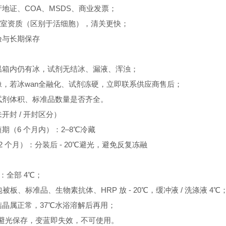
地证、COA、MSDS、商业发票；
实验室资质（区别于活细胞），清关更快；
验与长期保存
温箱内仍有冰，试剂无结冰、漏液、浑浊；
像，若冰wan全融化、试剂冻硬，立即联系供应商售后；
试剂体积、标准品数量是否齐全。
开封 / 开封区分）
期（6 个月内）：2–8℃冷藏
2 个月）：分装后 - 20℃避光，避免反复冻融
n：全部 4℃；
包被板、标准品、生物素抗体、HRP 放 - 20℃，缓冲液 / 洗涤液 4℃
晶属正常，37℃水浴溶解后再用；
液避光保存，变蓝即失效，不可使用。