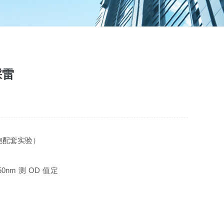
踩雷
胞配套实验）
nm 测 OD 值定