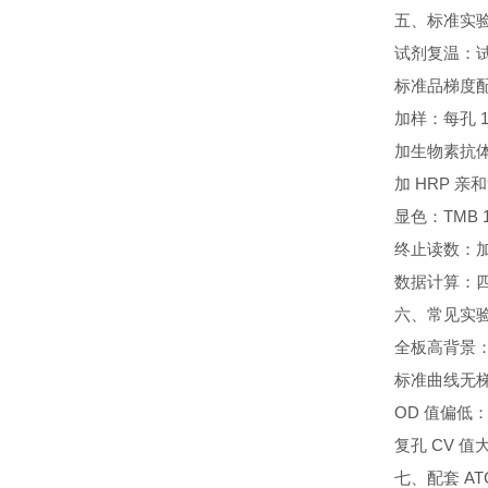
五、标准实验
试剂复温：试
标准品梯度配
加样：每孔 1
加生物素抗体：1
加 HRP 亲和
显色：TMB 
终止读数：加终
数据计算：四
六、常见实
全板高背景
标准曲线无梯
OD 值偏低
复孔 CV 
七、配套 A