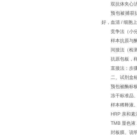
双抗体夹心法
预包被捕获
好，血清 / 细胞
竞争法（小分
样本抗原与
间接法（检测
抗原包板，
直接法：步
二、试剂盒标
预包被酶标板
冻干标准品
样本稀释液
HRP 亲和
TMB 显色液
封板膜、说明