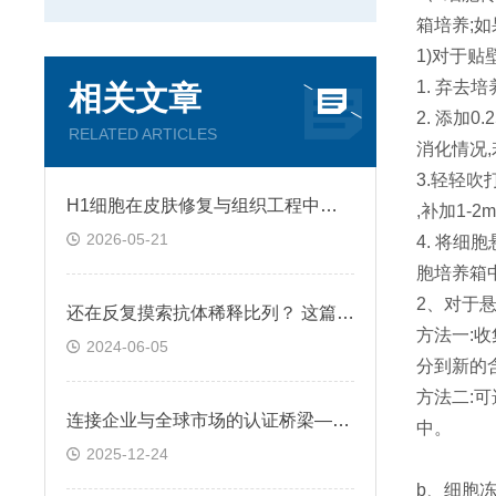
箱培养;如
1)对于贴
1. 弃去
相关文章
2. 添加
RELATED ARTICLES
消化情况
3.轻轻吹
H1细胞在皮肤修复与组织工程中的应用前景
,补加1-
2026-05-21
4. 将细
胞培养箱
2、对于悬
还在反复摸索抗体稀释比列？ 这篇IHC秘籍快来收好！
方法一:收
2024-06-05
分到新的
方法二:可
连接企业与全球市场的认证桥梁——ATCC细胞
中。
2025-12-24
b、细胞冻