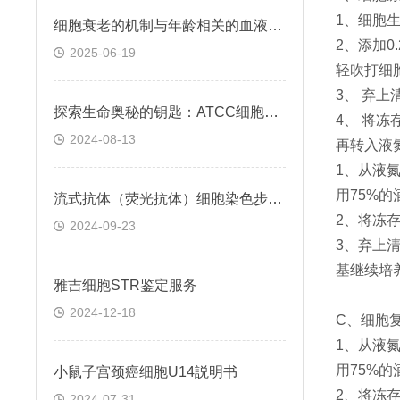
1、细胞生
细胞衰老的机制与年龄相关的血液凝固有关
2、添加0
2025-06-19
轻吹打细胞
3、 弃上
探索生命奥秘的钥匙：ATCC细胞株的科学之旅
4、 将冻
2024-08-13
再转入液
1、从液氮
用75%的
流式抗体（荧光抗体）细胞染色步骤与注意事项
2、将冻存管
2024-09-23
3、弃上清
基继续培
雅吉细胞STR鉴定服务
2024-12-18
C、细胞复
1、从液氮
用75%的
小鼠子宫颈癌细胞U14説明书
2、将冻存管
2024-07-31