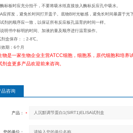
洗涤酶标板时应充分拍干，不要将吸水纸直接放入酶标反应孔中吸水。
底物A应挥发，避免长时间打开盖子。底物B对光敏感，避免长时间暴露于光
加入试剂的顺序应一致，以保证所有反应板孔温育的时间一样。
按照说明书中标明的时间、加液的量及顺序进行温育操作。
试剂盒保存：；2-8℃。
有效期：6个月
生物是一家生物企业主营ATCC细胞，细胞系，原代细胞和培养试
试剂盒更多产品欢迎前来咨询。
产品咨询
产品：
您的单位：