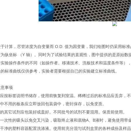
于计算，尽管浓度为自变量而 O.D. 值为因变量，我们绘图时仍采用标准品的
度为纵坐标 （Y 轴）。同时为了试验结果的直观性，图中提供的是原始数
实验操作条件的不同（如操作者、移液技术、洗板技术和温度条件等），标准
供的标准曲线仅供参考，实验者需要根据自已的实验建立标准曲线。
注意事项
试剂应按标签说明书储存，使用前恢复到室温。稀稀过后的标准品应丢弃，
实验中不用的板条应立即放回包装袋中，密封保存，以免变质。
不用的其它试剂应包装好或盖好。不同批号的试剂不要混用。保质前使用。
使用一次性的吸头以免交叉污染，吸取终止液和底物A、B液时，避免使用带
使用干净的塑料容器配置洗涤液。使用前充分混匀试剂盒里的各种成份及样