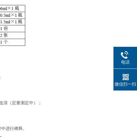
电话
；
微信扫一扫
制血清（定量测定中）；
管中进行稀释。