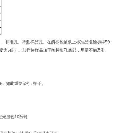
）、标准孔、待测样品孔。在酶标包被板上标准品准确加样50
稀释度为5倍）。加样将样品加于酶标板孔底部，尽量不触及孔
去，如此重复5次，拍干。
避光显色10分钟.