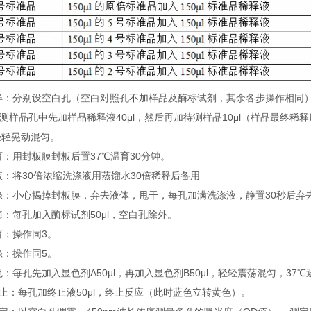
 加样：分别设空白孔（空白对照孔不加样品及酶标试剂，其余各步操作相同
待测样品孔中先加样品稀释液40μl，然后再加待测样品10μl（样品最终
轻轻晃动混匀。
温育：用封板膜封板后置37℃温育30分钟。
配液：将30倍浓缩洗涤液用蒸馏水30倍稀释后备用
洗涤：小心揭掉封板膜，弃去液体，甩干，每孔加满洗涤液，静置30秒后弃
加酶：每孔加入酶标试剂50μl，空白孔除外。
温育：操作同3。
洗涤：操作同5。
显色：每孔先加入显色剂A50μl，再加入显色剂B50μl，轻轻震荡混匀，37℃
 终止：每孔加终止液50μl，终止反应（此时蓝色立转黄色）。