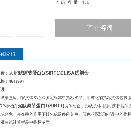
访 问 量：
431
产品咨询
详细介绍
人沉默调节蛋白1(SIRT1)ELISA试剂盒
名称：
格：48T/96T
原理
本试剂盒应用双抗体夹心法测定标本中指标水平。用纯化的指标抗体包被
沉默调节蛋白1(SIRT1)
RP标记的
抗体结合，形成抗体-抗原-酶标抗体复
化成蓝色，并在酸的作用下转化成最终的黄色。颜色的深浅和样品中的指标呈
标准曲线计算样品中指标浓度。