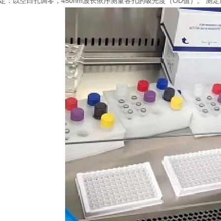
 测定：以空白孔调零，450nm波长依序测量各孔的吸光度（OD值）。 测