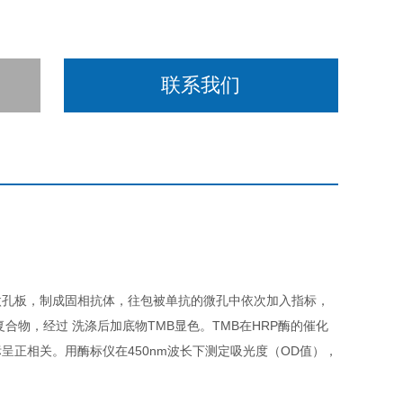
联系我们
微孔板，制成固相抗体，往包被单抗的微孔中依次加入指标，
合物，经过 洗涤后加底物TMB显色。TMB在HRP酶的催化
正相关。用酶标仪在450nm波长下测定吸光度（OD值），