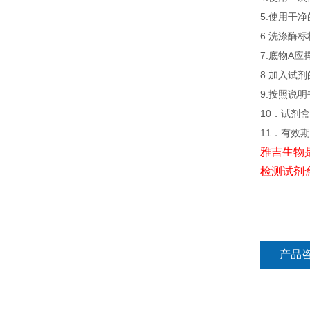
5.使用干
6.洗涤酶
7.底物A
8.加入试
9.按照说
10．试剂盒
11．有效
雅吉生物
检测试剂
产品