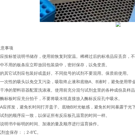
注意事项
试剂应按标签说明书储存，使用前恢复到室温。稀稀过后的标准品应丢弃，
实验中不用的板条应立即放回包装袋中，密封保存，以免变质。
不用的其它试剂应包装好或盖好。不同批号的试剂不要混用。保质前使用。
使用一次性的吸头以免交叉污染，吸取终止液和底物A、B液时，避免使用带
使用干净的塑料容器配置洗涤液。使用前充分混匀试剂盒里的各种成份及样
洗涤酶标板时应充分拍干，不要将吸水纸直接放入酶标反应孔中吸水。
底物A应挥发，避免长时间打开盖子。底物B对光敏感，避免长时间暴露于光
加入试剂的顺序应一致，以保证所有反应板孔温育的时间一样。
按照说明书中标明的时间、加液的量及顺序进行温育操作。
试剂盒保存：；2-8℃。