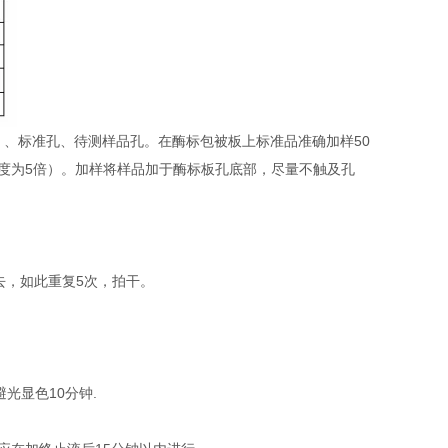
）、标准孔、待测样品孔。在酶标包被板上标准品准确加样50
稀释度为5倍）。加样将样品加于酶标板孔底部，尽量不触及孔
去，如此重复5次，拍干。
避光显色10分钟.