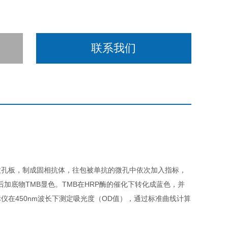
联系我们
微孔板，制成固相抗体，往包被单抗的微孔中依次加入指标，
后加底物TMB显色。TMB在HRP酶的催化下转化成蓝色，并
在450nm波长下测定吸光度（OD值），通过标准曲线计算