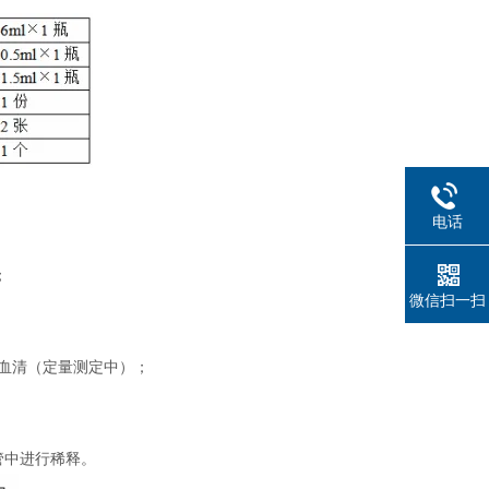
电话
；
微信扫一扫
制血清（定量测定中）；
管中进行稀释。