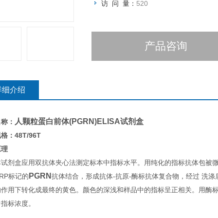
访 问 量：
520
产品咨询
详细介绍
人颗粒蛋白前体(PGRN)ELISA试剂盒
名称：
格：48T/96T
原理
本试剂盒应用双抗体夹心法测定标本中指标水平。用纯化的指标抗体包被
PGRN
RP标记的
抗体结合，形成抗体-抗原-酶标抗体复合物，经过 洗涤
的作用下转化成最终的黄色。颜色的深浅和样品中的指标呈正相关。用酶标仪
中指标浓度。