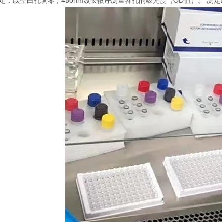
 测定：以空白孔调零，450nm波长依序测量各孔的吸光度（OD值）。 测