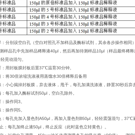
 加样：分别设空白孔（空白对照孔不加样品及酶标试剂，其余各步操作相同
待测样品孔中先加样品稀释液40μl，然后再加待测样品10μl（样品最终
轻轻晃动混匀。
温育：用封板膜封板后置37℃温育30分钟。
配液：将30倍浓缩洗涤液用蒸馏水30倍稀释后备用
洗涤：小心揭掉封板膜，弃去液体，甩干，每孔加满洗涤液，静置30秒后弃
加酶：每孔加入酶标试剂50μl，空白孔除外。
温育：操作同3。
洗涤：操作同5。
显色：每孔先加入显色剂A50μl，再加入显色剂B50μl，轻轻震荡混匀，37℃
 终止：每孔加终止液50μl，终止反应（此时蓝色立转黄色）。