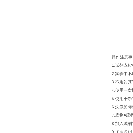
操作注意事
1.试剂应
2.实验中
3.不用的
4.使用一
5.使用干
6.洗涤酶
7.底物A
8.加入试
9.按照说