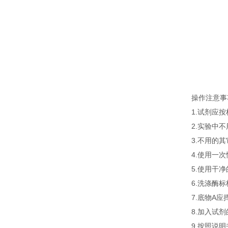
操作注意事
1.试剂应
2.实验中
3.不用的
4.使用一
5.使用干
6.洗涤酶
7.底物A
8.加入试
9.按照说